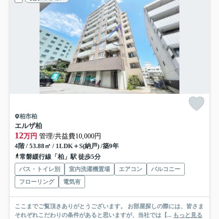
柏市柏
エルザ柏
12
万円
管理/共益費10,000円
4階 / 53.88㎡ / 1LDK＋S(納戸) /築9年
常磐緩行線「柏」駅 徒歩5分
バス・トイレ別
室内洗濯機置場
エアコン
バルコニー
フローリング
電気有
ここまでご覧頂きありがとうございます。 お部屋探しの際には、皆さま
それぞれこだわりの条件があると思いますが、当社では【...
もっと見る