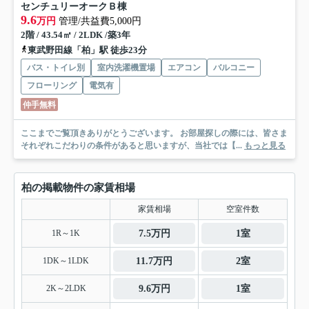
センチュリーオークＢ棟
9.6
万円
管理/共益費5,000円
2階 / 43.54㎡ / 2LDK /築3年
東武野田線「柏」駅 徒歩23分
バス・トイレ別
室内洗濯機置場
エアコン
バルコニー
フローリング
電気有
仲手無料
ここまでご覧頂きありがとうございます。 お部屋探しの際には、皆さま
それぞれこだわりの条件があると思いますが、当社では【...
もっと見る
柏の掲載物件の家賃相場
家賃相場
空室件数
1R～1K
7.5万円
1室
1DK～1LDK
11.7万円
2室
2K～2LDK
9.6万円
1室