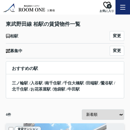
0
お気に入り
東武野田線 柏駅の賃貸物件一覧
変更
柏駅
変更
募集中
おすすめの駅
三ノ輪駅
/
入谷駅
/
南千住駅
/
千住大橋駅
/
田端駅
/
鶯谷駅
/
北千住駅
/
お花茶屋駅
/
池袋駅
/
牛田駅
4
件
賃貸マンション