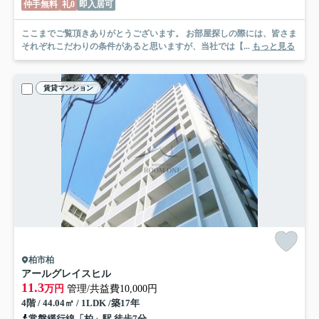
仲手無料
礼0
即入居可
ここまでご覧頂きありがとうございます。 お部屋探しの際には、皆さま
それぞれこだわりの条件があると思いますが、当社では【...
もっと見る
賃貸マンション
柏市柏
アールグレイスヒル
11.3
万円
管理/共益費10,000円
4階 / 44.04㎡ / 1LDK /築17年
常磐緩行線「柏」駅 徒歩7分