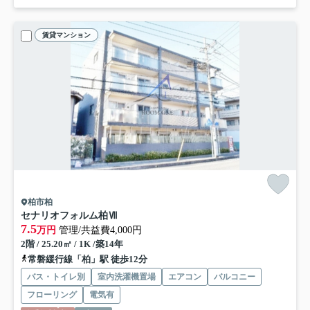
賃貸マンション
柏市柏
セナリオフォルム柏Ⅶ
7.5
万円
管理/共益費4,000円
2階 / 25.20㎡ / 1K /築14年
常磐緩行線「柏」駅 徒歩12分
バス・トイレ別
室内洗濯機置場
エアコン
バルコニー
フローリング
電気有