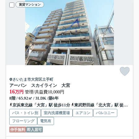
賃貸マンション
さいたま市大宮区土手町
アーバン スカイライン 大宮
16
万円
管理/共益費10,000円
8階 / 65.92㎡ / 3LDK /築6年
京浜東北線「大宮」駅 徒歩11分
東武野田線「北大宮」駅 徒歩5分
バス・トイレ別
室内洗濯機置場
エアコン
バルコニー
フローリング
電気有
仲手無料
即入居可