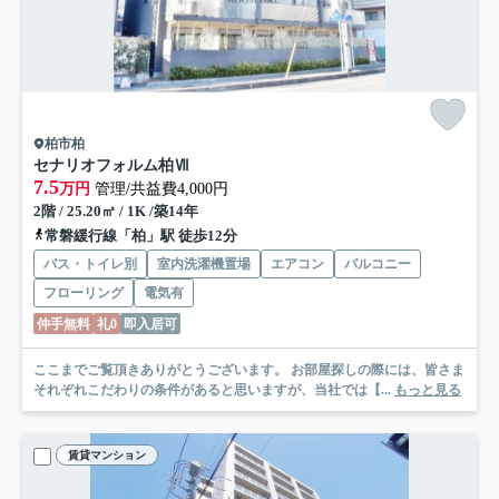
柏市柏
セナリオフォルム柏Ⅶ
7.5
万円
管理/共益費4,000円
2階 / 25.20㎡ / 1K /築14年
常磐緩行線「柏」駅 徒歩12分
バス・トイレ別
室内洗濯機置場
エアコン
バルコニー
フローリング
電気有
仲手無料
礼0
即入居可
ここまでご覧頂きありがとうございます。 お部屋探しの際には、皆さま
それぞれこだわりの条件があると思いますが、当社では【...
もっと見る
賃貸マンション