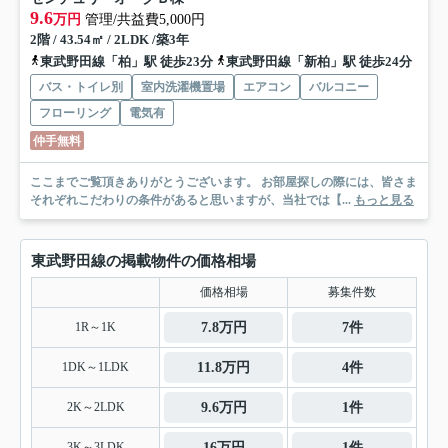
9.6
万円
管理/共益費5,000円
2階 / 43.54㎡ / 2LDK /築3年
東武野田線「柏」駅 徒歩23分
東武野田線「新柏」駅 徒歩24分
バス・トイレ別
室内洗濯機置場
エアコン
バルコニー
フローリング
電気有
仲手無料
ここまでご覧頂きありがとうございます。 お部屋探しの際には、皆さま
それぞれこだわりの条件があると思いますが、当社では【...
もっと見る
東武野田線の掲載物件の価格相場
価格相場
募集件数
1R～1K
7.8万円
7件
1DK～1LDK
11.8万円
4件
2K～2LDK
9.6万円
1件
3K～3LDK
16万円
1件