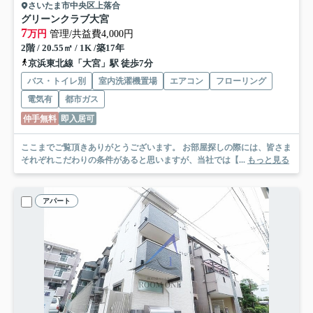
さいたま市中央区上落合
グリーンクラブ大宮
7
万円
管理/共益費4,000円
2階 / 20.55㎡ / 1K /築17年
京浜東北線「大宮」駅 徒歩7分
バス・トイレ別
室内洗濯機置場
エアコン
フローリング
電気有
都市ガス
仲手無料
即入居可
ここまでご覧頂きありがとうございます。 お部屋探しの際には、皆さま
それぞれこだわりの条件があると思いますが、当社では【...
もっと見る
アパート