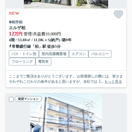
NEW
柏市柏
エルザ柏
12
万円
管理/共益費10,000円
4階 / 53.88㎡ / 1LDK＋S(納戸) /築9年
常磐緩行線「柏」駅 徒歩5分
バス・トイレ別
室内洗濯機置場
エアコン
バルコニー
フローリング
電気有
ここまでご覧頂きありがとうございます。 お部屋探しの際には、皆さま
それぞれこだわりの条件があると思いますが、当社では【...
もっと見る
賃貸マンション