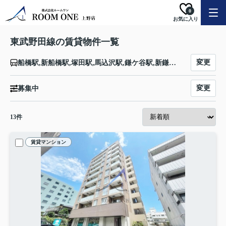
0
お気に入り
東武野田線の賃貸物件一覧
変更
船橋駅,新船橋駅,塚田駅,馬込沢駅,鎌ケ谷駅,新鎌ヶ谷駅,六実駅,高柳駅,逆井駅,増尾駅,新柏駅,柏駅,豊四季駅,流山おおたかの森駅,初石駅,江戸川台駅,運河駅,梅郷駅,野田市駅,愛宕駅,清水公園駅,七光台駅,川間駅,南桜井駅,藤の牛島駅,春日部駅,八木崎駅,豊春駅,東岩槻駅,岩槻駅,七里駅,大和田駅,大宮公園駅,北大宮駅,大宮駅
変更
募集中
13
件
賃貸マンション