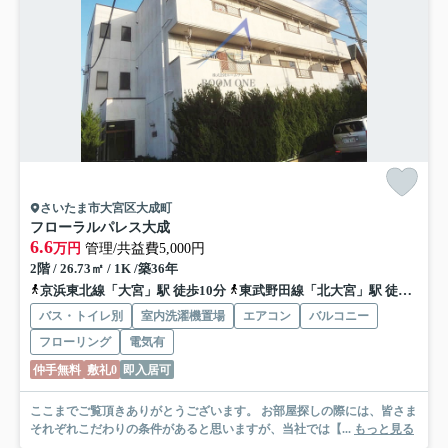
さいたま市大宮区大成町
フローラルパレス大成
6.6
万円
管理/共益費5,000円
2階 / 26.73㎡ / 1K /築36年
京浜東北線「大宮」駅 徒歩10分
東武野田線「北大宮」駅 徒歩19分
バス・トイレ別
室内洗濯機置場
エアコン
バルコニー
フローリング
電気有
仲手無料
敷礼0
即入居可
ここまでご覧頂きありがとうございます。 お部屋探しの際には、皆さま
それぞれこだわりの条件があると思いますが、当社では【...
もっと見る