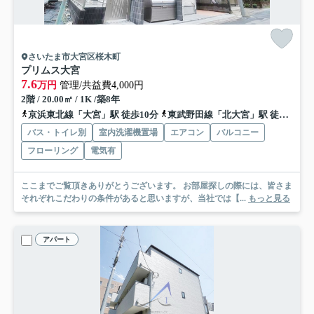
さいたま市大宮区桜木町
プリムス大宮
7.6
万円
管理/共益費4,000円
2階 / 20.00㎡ / 1K /築8年
京浜東北線「大宮」駅 徒歩10分
東武野田線「北大宮」駅 徒歩26分
バス・トイレ別
室内洗濯機置場
エアコン
バルコニー
フローリング
電気有
ここまでご覧頂きありがとうございます。 お部屋探しの際には、皆さま
それぞれこだわりの条件があると思いますが、当社では【...
もっと見る
アパート