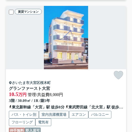
賃貸マンション
さいたま市大宮区桜木町
グランファースト大宮
10.5
万円
管理/共益費8,000円
3階 / 30.09㎡ / 1R /築5年
東北新幹線「大宮」駅 徒歩8分
東武野田線「北大宮」駅 徒歩24分
バス・トイレ別
室内洗濯機置場
エアコン
バルコニー
フローリング
電気有
仲手無料
即入居可