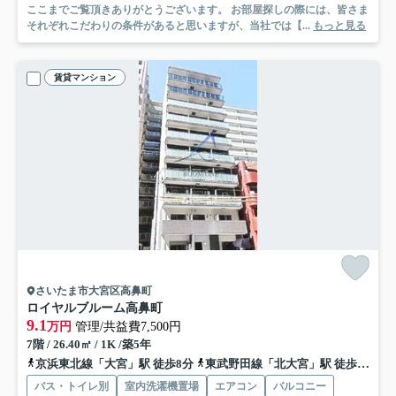
ここまでご覧頂きありがとうございます。 お部屋探しの際には、皆さま
それぞれこだわりの条件があると思いますが、当社では【...
もっと見る
賃貸マンション
さいたま市大宮区高鼻町
ロイヤルブルーム高鼻町
9.1
万円
管理/共益費7,500円
7階 / 26.40㎡ / 1K /築5年
京浜東北線「大宮」駅 徒歩8分
東武野田線「北大宮」駅 徒歩18分
バス・トイレ別
室内洗濯機置場
エアコン
バルコニー