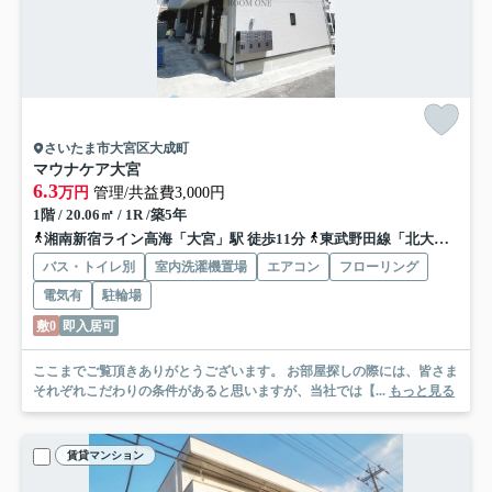
さいたま市大宮区大成町
マウナケア大宮
6.3
万円
管理/共益費3,000円
1階 / 20.06㎡ / 1R /築5年
湘南新宿ライン高海「大宮」駅 徒歩11分
東武野田線「北大宮」駅 徒歩21分
バス・トイレ別
室内洗濯機置場
エアコン
フローリング
電気有
駐輪場
敷0
即入居可
ここまでご覧頂きありがとうございます。 お部屋探しの際には、皆さま
それぞれこだわりの条件があると思いますが、当社では【...
もっと見る
賃貸マンション