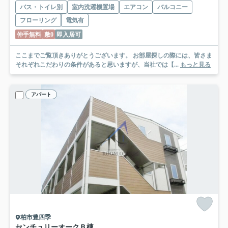
バス・トイレ別
室内洗濯機置場
エアコン
バルコニー
フローリング
電気有
仲手無料
敷0
即入居可
ここまでご覧頂きありがとうございます。 お部屋探しの際には、皆さま
それぞれこだわりの条件があると思いますが、当社では【...
もっと見る
アパート
柏市豊四季
センチュリーオークＢ棟