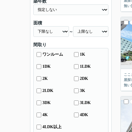
屋探し
築年数
面積
～
間取り
ワンルーム
1K
1DK
1LDK
ここまでご覧頂き
2K
2DK
屋探し
2LDK
3K
3DK
3LDK
4K
4DK
4LDK以上