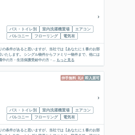
バス・トイレ別
室内洗濯機置場
エアコン
バルコニー
フローリング
電気有
リー物件まで、他には
絡先がいない・休職中の方・生活保護受給中の方・...
もっと見る
仲手無料
礼0
即入居可
バス・トイレ別
室内洗濯機置場
エアコン
バルコニー
フローリング
電気有