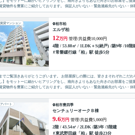
】をモットーに細かいヒアリングをし、南向きよりもあなた向きのお部屋をご提案いたします。 シングル物件からファミ
無い賃貸物件を豊富にご紹介しております。 保証人がいない・緊急連
賃貸マンション
柏市
柏
エルザ柏
12
万円
管理/共益費10,000円
4階 / 53.88㎡ / 1LDK＋S(納戸) /築9年 /10階
常磐緩行線
「
柏
」駅 徒歩5分
ありがとうございます。 お部屋探しの際には、皆さまそれぞれこだわりの条件があると思いますが、当社では【あなたに１番のお部
】をモットーに細かいヒアリングをし、南向きよりもあなた向きのお部屋をご提案いたします。 シングル物件からファミ
無い賃貸物件を豊富にご紹介しております。 保証人がいない・緊急連
アパート
柏市
豊四季
センチュリーオークＢ棟
9.6
万円
管理/共益費5,000円
2階 / 43.54㎡ / 2LDK /築3年 /3階建
東武野田線
「
柏
」駅 徒歩23分