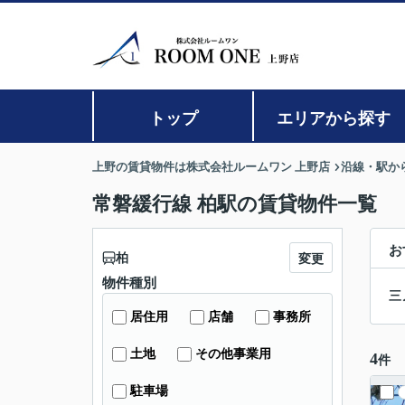
トップ
エリアから探す
上野の賃貸物件は株式会社ルームワン 上野店
沿線・駅か
常磐緩行線 柏駅の賃貸物件一覧
お
柏
変更
物件種別
三
居住用
店舗
事務所
土地
その他事業用
4
件
駐車場