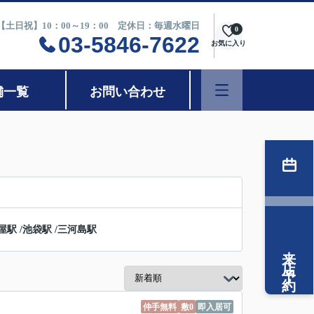
0【土日祝】10：00～19：00 定休日：毎週水曜日
0
03-5846-7622
お気に入り
舗一覧
お問い合わせ
屋駅
/
池袋駅
/
三河島駅
来店予約
仲手無料
敷0
即入居可