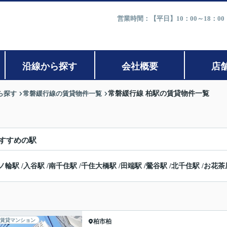
営業時間：【平日】10：00～18：0
沿線から探す
会社概要
店
ら探す
常磐緩行線の賃貸物件一覧
常磐緩行線 柏駅の賃貸物件一覧
すすめの駅
ノ輪駅
/
入谷駅
/
南千住駅
/
千住大橋駅
/
田端駅
/
鶯谷駅
/
北千住駅
/
お花茶
賃貸マンション
柏市
柏