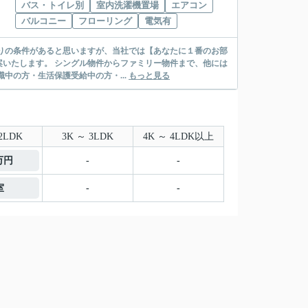
バス・トイレ別
室内洗濯機置場
エアコン
バルコニー
フローリング
電気有
リー物件まで、他には
絡先がいない・休職中の方・生活保護受給中の方・...
もっと見る
2LDK
3K ～ 3LDK
4K ～ 4LDK以上
6万円
-
-
室
-
-