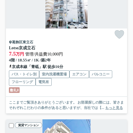
葛飾区東立石
Lotso京成立石
7.5
万円
管理/共益費10,000円
4階 / 18.55㎡ / 1K /築2年
京成本線「青砥」駅 徒歩16分
バス・トイレ別
室内洗濯機置場
エアコン
バルコニー
フローリング
電気有
敷礼0
ここまでご覧頂きありがとうございます。 お部屋探しの際には、皆さま
それぞれこだわりの条件があると思いますが、当社では【...
もっと見る
賃貸マンション