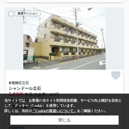
賃貸マンション
葛飾区立石
シャンドール立石
5.8
万円
管理/共益費1,000円
1階 / 22.00㎡ / 1K /築35年
当サイトでは、お客様の当サイト利用状況把握、サービス向上検討を目的と
して、クッキー（Cookie）を使用しています。
京成本線「青砥」駅 徒歩11分
詳しくは、当社の
「Cookieの取扱いについて」
をご確認ください。
バス・トイレ別
室内洗濯機置場
エアコン
バルコニー
閉じる
フローリング
電気有