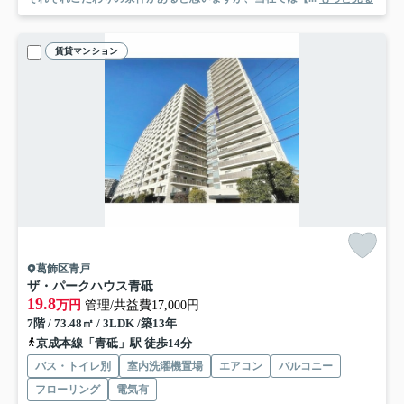
賃貸マンション
葛飾区青戸
ザ・パークハウス青砥
19.8
万円
管理/共益費17,000円
7階 / 73.48㎡ / 3LDK /築13年
京成本線「青砥」駅 徒歩14分
バス・トイレ別
室内洗濯機置場
エアコン
バルコニー
フローリング
電気有