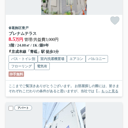
葛飾区青戸
ブレナムテラス
8.5
万円
管理/共益費3,000円
3階 / 24.08㎡ / 1K /築9年
京成本線「青砥」駅 徒歩3分
バス・トイレ別
室内洗濯機置場
エアコン
バルコニー
フローリング
電気有
仲手無料
ここまでご覧頂きありがとうございます。 お部屋探しの際には、皆さま
それぞれこだわりの条件があると思いますが、当社では【...
もっと見る
アパート