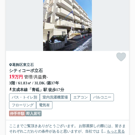
葛飾区東立石
シティコーポ立石
19
万円
管理/共益費-
3階 / 61.83㎡ / 3LDK /築37年
京成本線「青砥」駅 徒歩17分
バス・トイレ別
室内洗濯機置場
エアコン
バルコニー
フローリング
電気有
仲手半額
即入居可
ここまでご覧頂きありがとうございます。 お部屋探しの際には、皆さま
それぞれこだわりの条件があると思いますが、当社では【...
もっと見る