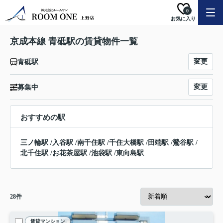
0
お気に入り
京成本線 青砥駅の賃貸物件一覧
変更
青砥駅
変更
募集中
おすすめの駅
三ノ輪駅
/
入谷駅
/
南千住駅
/
千住大橋駅
/
田端駅
/
鶯谷駅
/
北千住駅
/
お花茶屋駅
/
池袋駅
/
東向島駅
28
件
賃貸マンション