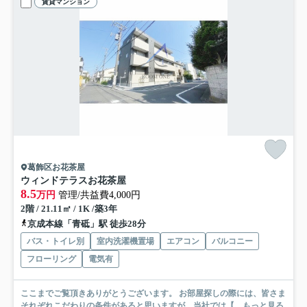
賃貸マンション
葛飾区お花茶屋
ウィンドテラスお花茶屋
8.5
万円
管理/共益費4,000円
2階 / 21.11㎡ / 1K /築3年
京成本線「青砥」駅 徒歩28分
バス・トイレ別
室内洗濯機置場
エアコン
バルコニー
フローリング
電気有
ここまでご覧頂きありがとうございます。 お部屋探しの際には、皆さま
それぞれこだわりの条件があると思いますが、当社では【...
もっと見る