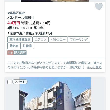
葛飾区高砂
パレドール高砂Ⅰ
4.4
万円
管理/共益費3,000円
4階 / 16.38㎡ / 1R /築38年
京成本線「青砥」駅 徒歩17分
室内洗濯機置場
エアコン
バルコニー
フローリング
電気有
駐輪場
礼0
即入居可
ここまでご覧頂きありがとうございます。 お部屋探しの際には、皆さま
それぞれこだわりの条件があると思いますが、当社では【...
もっと見る
アパート