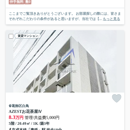
仲手無料
敷0
ここまでご覧頂きありがとうございます。 お部屋探しの際には、皆さま
それぞれこだわりの条件があると思いますが、当社では【...
もっと見る
賃貸マンション
葛飾区白鳥
AZESTお花茶屋Ⅳ
8.3
万円
管理/共益費5,000円
5階 / 20.49㎡ / 1K /築3年
京成本線「青砥」駅 徒歩18分