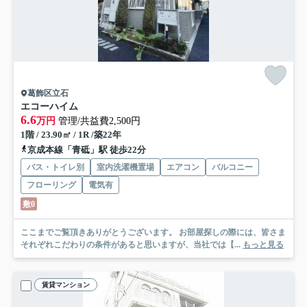
葛飾区立石
エコーハイム
6.6
万円
管理/共益費2,500円
1階 / 23.90㎡ / 1R /築22年
京成本線「青砥」駅 徒歩22分
バス・トイレ別
室内洗濯機置場
エアコン
バルコニー
フローリング
電気有
敷0
ここまでご覧頂きありがとうございます。 お部屋探しの際には、皆さま
それぞれこだわりの条件があると思いますが、当社では【...
もっと見る
賃貸マンション