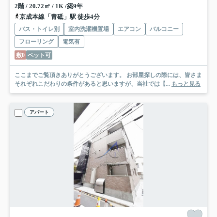
2階 / 20.72㎡ / 1K /築9年
京成本線「青砥」駅 徒歩4分
バス・トイレ別
室内洗濯機置場
エアコン
バルコニー
フローリング
電気有
敷0
ペット可
ここまでご覧頂きありがとうございます。 お部屋探しの際には、皆さま
それぞれこだわりの条件があると思いますが、当社では【...
もっと見る
アパート