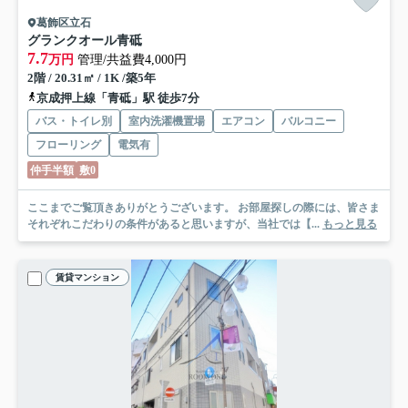
葛飾区立石
グランクオール青砥
7.7
万円
管理/共益費4,000円
2階 / 20.31㎡ / 1K /築5年
京成押上線「青砥」駅 徒歩7分
バス・トイレ別
室内洗濯機置場
エアコン
バルコニー
フローリング
電気有
仲手半額
敷0
ここまでご覧頂きありがとうございます。 お部屋探しの際には、皆さま
それぞれこだわりの条件があると思いますが、当社では【...
もっと見る
賃貸マンション