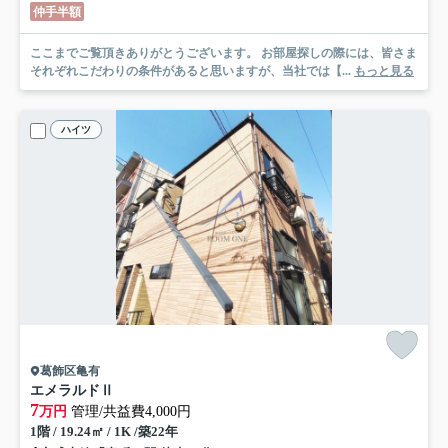
仲手半額
ここまでご覧頂きありがとうございます。 お部屋探しの際には、皆さま
それぞれこだわりの条件があると思いますが、当社では【...
もっと見る
ハイツ
葛飾区亀有
エメラルドⅡ
7
万円
管理/共益費4,000円
1階 / 19.24㎡ / 1K /築22年