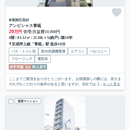
葛飾区高砂
アンビシャス青砥
20
万円
管理/共益費10,000円
4階 / 63.32㎡ / 2LDK＋S(納戸) /築10年
京成押上線「青砥」駅 徒歩10分
バス・トイレ別
室内洗濯機置場
エアコン
バルコニー
フローリング
電気有
仲手半額
礼0
即入居可
ここまでご覧頂きありがとうございます。 お部屋探しの際には、皆さま
それぞれこだわりの条件があると思いますが、当社では【...
もっと見る
賃貸マンション