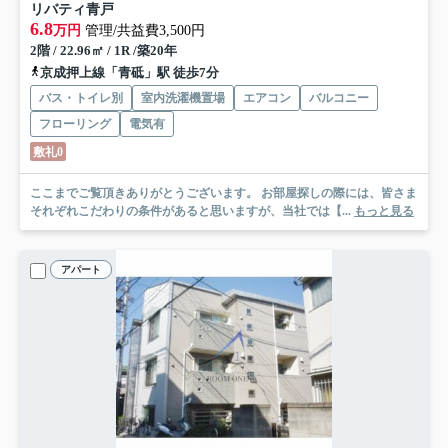
リバティ青戸
6.8
万円
管理/共益費3,500円
2階 / 22.96㎡ / 1R /築20年
京成押上線「青砥」駅 徒歩7分
バス・トイレ別
室内洗濯機置場
エアコン
バルコニー
フローリング
電気有
敷礼0
ここまでご覧頂きありがとうございます。 お部屋探しの際には、皆さま
それぞれこだわりの条件があると思いますが、当社では【...
もっと見る
アパート