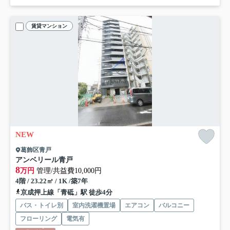
賃貸マンション
NEW
葛飾区青戸
アンベリール青戸
8
万円
管理/共益費10,000円
4階 / 23.22㎡ / 1K /築7年
京成押上線「青砥」駅 徒歩4分
バス・トイレ別
室内洗濯機置場
エアコン
バルコニー
フローリング
電気有