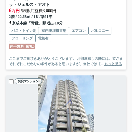
ラ・ジェルス・アオト
6
万円
管理/共益費3,000円
2階 / 22.68㎡ / 1K /築21年
京成本線「青砥」駅 徒歩10分
バス・トイレ別
室内洗濯機置場
エアコン
バルコニー
フローリング
電気有
仲手無料
敷礼0
ここまでご覧頂きありがとうございます。 お部屋探しの際には、皆さま
それぞれこだわりの条件があると思いますが、当社では【...
もっと見る
賃貸マンション