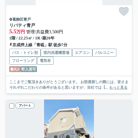
葛飾区青戸
リバティ青戸
5.5
万円
管理/共益費3,500円
1階 / 22.25㎡ / 1R /築20年
京成押上線「青砥」駅 徒歩7分
バス・トイレ別
室内洗濯機置場
エアコン
バルコニー
フローリング
電気有
敷礼0
即入居可
ここまでご覧頂きありがとうございます。 お部屋探しの際には、皆さま
それぞれこだわりの条件があると思いますが、当社では【...
もっと見る
アパート