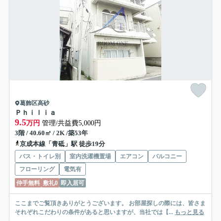
葛飾区高砂
Ｐｈｉｌｉａ
9.5
万円
管理/共益費5,000円
3階 / 40.60㎡ / 2K /築53年
京成本線「青砥」駅 徒歩19分
バス・トイレ別
室内洗濯機置場
エアコン
バルコニー
フローリング
電気有
仲手無料
敷礼0
即入居可
ここまでご覧頂きありがとうございます。 お部屋探しの際には、皆さま
それぞれこだわりの条件があると思いますが、当社では【...
もっと見る