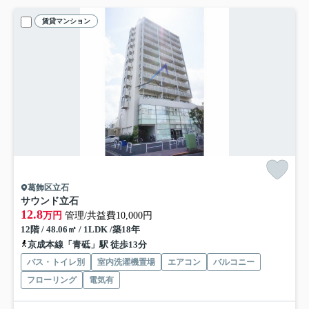
賃貸マンション
葛飾区立石
サウンド立石
12.8
万円
管理/共益費10,000円
12階 / 48.06㎡ / 1LDK /築18年
京成本線「青砥」駅 徒歩13分
バス・トイレ別
室内洗濯機置場
エアコン
バルコニー
フローリング
電気有