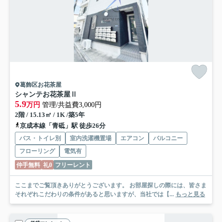
葛飾区お花茶屋
シャンテお花茶屋Ⅱ
5.9
万円
管理/共益費3,000円
2階 / 15.13㎡ / 1K /築5年
京成本線「青砥」駅 徒歩26分
バス・トイレ別
室内洗濯機置場
エアコン
バルコニー
フローリング
電気有
仲手無料
礼0
フリーレント
ここまでご覧頂きありがとうございます。 お部屋探しの際には、皆さま
それぞれこだわりの条件があると思いますが、当社では【...
もっと見る