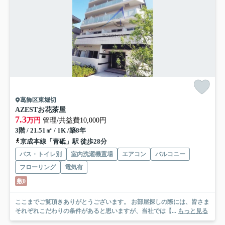
葛飾区東堀切
AZESTお花茶屋
7.3
万円
管理/共益費10,000円
3階 / 21.51㎡ / 1K /築8年
京成本線「青砥」駅 徒歩28分
バス・トイレ別
室内洗濯機置場
エアコン
バルコニー
フローリング
電気有
敷0
ここまでご覧頂きありがとうございます。 お部屋探しの際には、皆さま
それぞれこだわりの条件があると思いますが、当社では【...
もっと見る