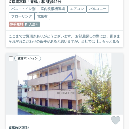
京成本線「青砥」駅 徒歩25分
バス・トイレ別
室内洗濯機置場
エアコン
バルコニー
フローリング
電気有
仲手無料
即入居可
ここまでご覧頂きありがとうございます。 お部屋探しの際には、皆さま
それぞれこだわりの条件があると思いますが、当社では【...
もっと見る
賃貸マンション
葛飾区高砂