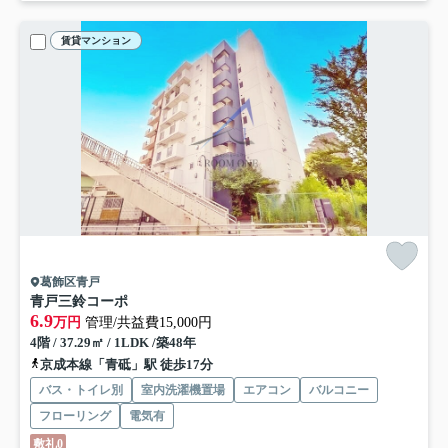
賃貸マンション
葛飾区青戸
青戸三鈴コーポ
6.9
万円
管理/共益費15,000円
4階 / 37.29㎡ / 1LDK /築48年
京成本線「青砥」駅 徒歩17分
バス・トイレ別
室内洗濯機置場
エアコン
バルコニー
フローリング
電気有
敷礼0