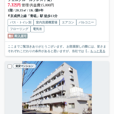
7.3
万円
管理/共益費15,000円
1階 / 20.35㎡ / 1K /築9年
京成押上線「青砥」駅 徒歩13分
バス・トイレ別
室内洗濯機置場
エアコン
バルコニー
フローリング
電気有
敷0
即入居可
ここまでご覧頂きありがとうございます。 お部屋探しの際には、皆さま
それぞれこだわりの条件があると思いますが、当社では【...
もっと見る
賃貸マンション