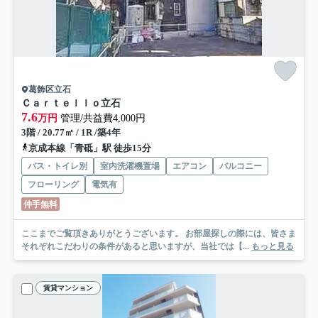
葛飾区立石
Ｃａｒｔｅｌｌｏ立石
7.6
万円
管理/共益費4,000円
3階 / 20.77㎡ / 1R /築4年
京成本線「青砥」駅 徒歩15分
バス・トイレ別
室内洗濯機置場
エアコン
バルコニー
フローリング
電気有
仲手無料
ここまでご覧頂きありがとうございます。 お部屋探しの際には、皆さま
それぞれこだわりの条件があると思いますが、当社では【...
もっと見る
賃貸マンション