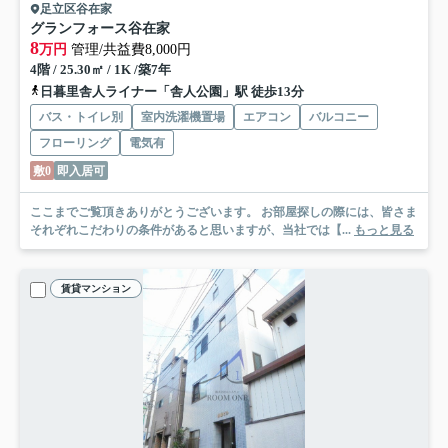
足立区谷在家
グランフォース谷在家
8
万円
管理/共益費8,000円
4階 / 25.30㎡ / 1K /築7年
日暮里舎人ライナー「舎人公園」駅 徒歩13分
バス・トイレ別
室内洗濯機置場
エアコン
バルコニー
フローリング
電気有
敷0
即入居可
ここまでご覧頂きありがとうございます。 お部屋探しの際には、皆さま
それぞれこだわりの条件があると思いますが、当社では【...
もっと見る
賃貸マンション