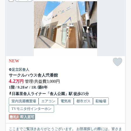
NEW
足立区舎人
サークルハウス舎人弐番館
4.2
万円
管理/共益費3,000円
1階 / 9.28㎡ / 1R /築8年
日暮里舎人ライナー「舎人公園」駅 徒歩25分
室内洗濯機置場
エアコン
電気有
都市ガス
駐輪場
TVモニタ付インターホン
敷礼0
即入居可
ここまでご覧頂きありがとうございます。 お部屋探しの際には、皆さま