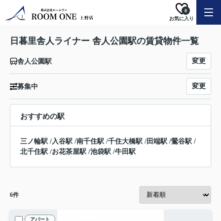
0
お気に入り
日暮里舎人ライナー 舎人公園駅の賃貸物件一覧
変更
舎人公園駅
変更
募集中
おすすめの駅
三ノ輪駅
/
入谷駅
/
南千住駅
/
千住大橋駅
/
田端駅
/
鶯谷駅
/
北千住駅
/
お花茶屋駅
/
池袋駅
/
牛田駅
6
件
アパート