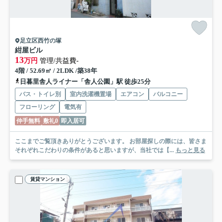
足立区西竹の塚
紺屋ビル
13
万円
管理/共益費-
4階 / 52.69㎡ / 2LDK /築38年
日暮里舎人ライナー「舎人公園」駅 徒歩25分
バス・トイレ別
室内洗濯機置場
エアコン
バルコニー
フローリング
電気有
仲手無料
敷礼0
即入居可
ここまでご覧頂きありがとうございます。 お部屋探しの際には、皆さま
それぞれこだわりの条件があると思いますが、当社では【...
もっと見る
賃貸マンション