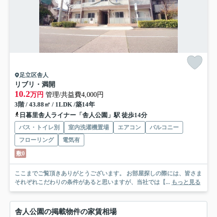
足立区舎人
リブリ・満開
10.2
万円
管理/共益費4,000円
3階 / 43.88㎡ / 1LDK /築14年
日暮里舎人ライナー「舎人公園」駅 徒歩14分
バス・トイレ別
室内洗濯機置場
エアコン
バルコニー
フローリング
電気有
敷0
ここまでご覧頂きありがとうございます。 お部屋探しの際には、皆さま
それぞれこだわりの条件があると思いますが、当社では【...
もっと見る
舎人公園の掲載物件の家賃相場