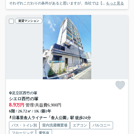
それぞれこだわりの条件があると思いますが、当社では【...
もっと見る
賃貸マンション
足立区西竹の塚
シエロ西竹の塚
8.9
万円
管理/共益費6,900円
6階 / 26.72㎡ / 1K /築1年
日暮里舎人ライナー「舎人公園」駅 徒歩24分
バス・トイレ別
室内洗濯機置場
エアコン
バルコニー
フローリング
電気有