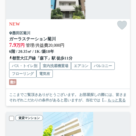
NEW
墨田区菊川
ガーラステーション菊川
7.9
万円
管理/共益費20,000円
6階 / 20.35㎡ / 1K /築18年
都営大江戸線「森下」駅 徒歩11分
バス・トイレ別
室内洗濯機置場
エアコン
バルコニー
フローリング
電気有
敷0
ここまでご覧頂きありがとうございます。 お部屋探しの際には、皆さま
それぞれこだわりの条件があると思いますが、当社では【...
もっと見る
賃貸マンション