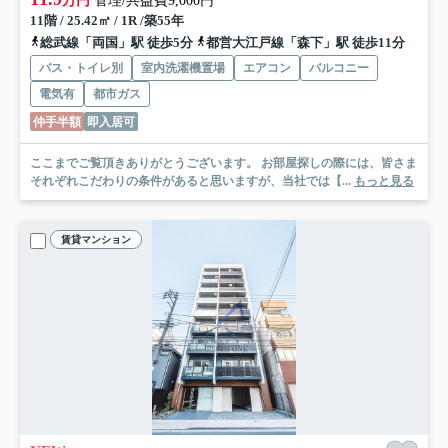
万円
管理/共益費9,000円
11階 / 25.42㎡ / 1R /築55年
総武線「両国」駅 徒歩5分
都営大江戸線「森下」駅 徒歩11分
バス・トイレ別
室内洗濯機置場
エアコン
バルコニー
電気有
都市ガス
仲手半額
即入居可
ここまでご覧頂きありがとうございます。 お部屋探しの際には、皆さま
それぞれこだわりの条件があると思いますが、当社では【...
もっと見る
賃貸マンション