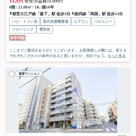
11
万円
管理/共益費10,000円
6階 / 21.09㎡ / 1K /築16年
都営大江戸線「森下」駅 徒歩3分
総武線「両国」駅 徒歩14分
バス・トイレ別
室内洗濯機置場
エアコン
バルコニー
フローリング
電気有
仲手半額
ここまでご覧頂きありがとうございます。 お部屋探しの際には、皆さま
それぞれこだわりの条件があると思いますが、当社では【...
もっと見る
賃貸マンション