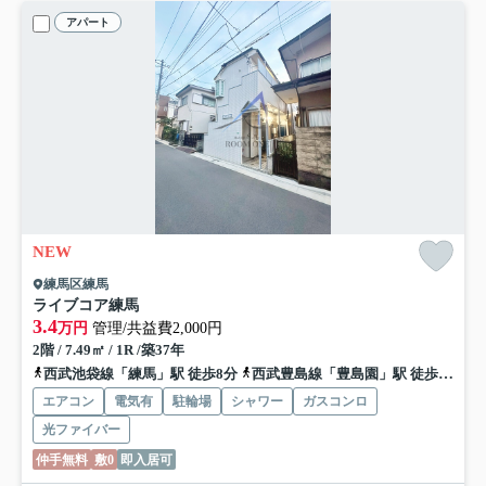
アパート
NEW
練馬区練馬
ライブコア練馬
3.4
万円
管理/共益費2,000円
2階 / 7.49㎡ / 1R /築37年
西武池袋線「練馬」駅 徒歩8分
西武豊島線「豊島園」駅 徒歩13分
エアコン
電気有
駐輪場
シャワー
ガスコンロ
光ファイバー
仲手無料
敷0
即入居可