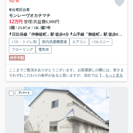
NEW
台東区台東
モンレーヴオカチマチ
12
万円
管理/共益費6,000円
5階 / 25.07㎡ / 1K /築7年
日比谷線「仲御徒町」駅 徒歩4分
山手線「御徒町」駅 徒歩8分
都
バス・トイレ別
室内洗濯機置場
エアコン
バルコニー
フローリング
電気有
仲手半額
ここまでご覧頂きありがとうございます。 お部屋探しの際には、皆さま
それぞれこだわりの条件があると思いますが、当社では【...
もっと見る
アパート