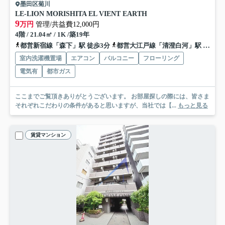
墨田区菊川
LE-LION MORISHITA EL VIENT EARTH
9
万円
管理/共益費12,000円
4階 / 21.04㎡ / 1K /築19年
都営新宿線「森下」駅 徒歩3分
都営大江戸線「清澄白河」駅 徒歩11分
室内洗濯機置場
エアコン
バルコニー
フローリング
電気有
都市ガス
ここまでご覧頂きありがとうございます。 お部屋探しの際には、皆さま
それぞれこだわりの条件があると思いますが、当社では【...
もっと見る
賃貸マンション