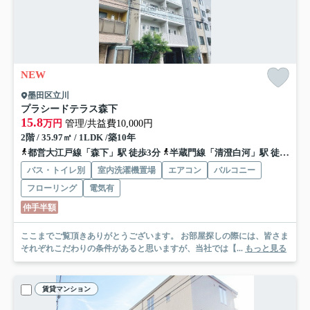
NEW
墨田区立川
プラシードテラス森下
15.8
万円
管理/共益費10,000円
2階 / 35.97㎡ / 1LDK /築10年
都営大江戸線「森下」駅 徒歩3分
半蔵門線「清澄白河」駅 徒歩14分
バス・トイレ別
室内洗濯機置場
エアコン
バルコニー
フローリング
電気有
仲手半額
ここまでご覧頂きありがとうございます。 お部屋探しの際には、皆さま
それぞれこだわりの条件があると思いますが、当社では【...
もっと見る
賃貸マンション