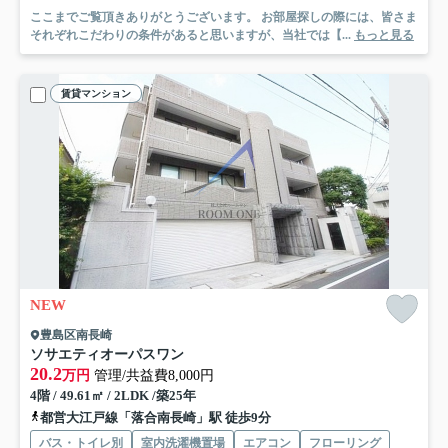
ここまでご覧頂きありがとうございます。 お部屋探しの際には、皆さま
それぞれこだわりの条件があると思いますが、当社では【...
もっと見る
賃貸マンション
NEW
豊島区南長崎
ソサエティオーパスワン
20.2
万円
管理/共益費8,000円
4階 / 49.61㎡ / 2LDK /築25年
都営大江戸線「落合南長崎」駅 徒歩9分
バス・トイレ別
室内洗濯機置場
エアコン
フローリング