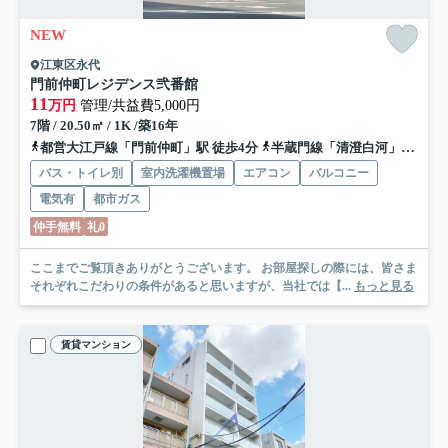
NEW
江東区永代
門前仲町レジデンス弐番館
11
万円
管理/共益費5,000円
7階 / 20.50㎡ / 1K /築16年
都営大江戸線「門前仲町」駅 徒歩4分
半蔵門線「清澄白河」駅 徒歩17分
バス・トイレ別
室内洗濯機置場
エアコン
バルコニー
電気有
都市ガス
仲手無料
礼0
ここまでご覧頂きありがとうございます。 お部屋探しの際には、皆さま
それぞれこだわりの条件があると思いますが、当社では【...
もっと見る
賃貸マンション