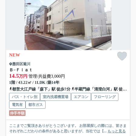
NEW
墨田区菊川
Ｂ−Ｆｌａｔ
14.5
万円
管理/共益費3,000円
1階 / 43.22㎡ / 1LDK /築14年
都営大江戸線「森下」駅 徒歩7分
半蔵門線「清澄白河」駅 徒歩17分
バス・トイレ別
室内洗濯機置場
エアコン
フローリング
電気有
都市ガス
仲手半額
ここまでご覧頂きありがとうございます。 お部屋探しの際には、皆さま
それぞれこだわりの条件があると思いますが、当社では【...
もっと見る