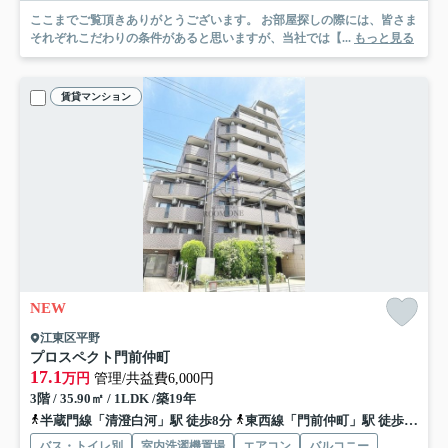
ここまでご覧頂きありがとうございます。 お部屋探しの際には、皆さま
それぞれこだわりの条件があると思いますが、当社では【...
もっと見る
賃貸マンション
NEW
江東区平野
プロスペクト門前仲町
17.1
万円
管理/共益費6,000円
3階 / 35.90㎡ / 1LDK /築19年
半蔵門線「清澄白河」駅 徒歩8分
東西線「門前仲町」駅 徒歩10分
バス・トイレ別
室内洗濯機置場
エアコン
バルコニー