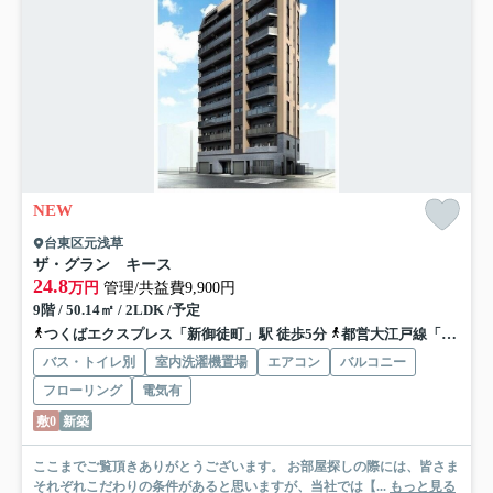
NEW
台東区元浅草
ザ・グラン キース
24.8
万円
管理/共益費9,900円
9階 / 50.14㎡ / 2LDK /予定
つくばエクスプレス「新御徒町」駅 徒歩5分
都営大江戸線「蔵前」駅 徒歩8分
バス・トイレ別
室内洗濯機置場
エアコン
バルコニー
フローリング
電気有
敷0
新築
ここまでご覧頂きありがとうございます。 お部屋探しの際には、皆さま
それぞれこだわりの条件があると思いますが、当社では【...
もっと見る