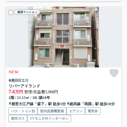
賃貸マンション
NEW
墨田区立川
リバーアイランド
7.6
万円
管理/共益費3,000円
1階 / 21.13㎡ / 1R /築18年
都営大江戸線「森下」駅 徒歩3分
総武線「両国」駅 徒歩10分
バス・トイレ別
室内洗濯機置場
エアコン
電気有
都市ガス
TVモニタ付インターホン