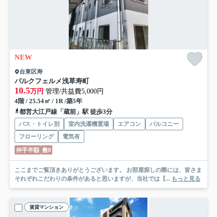
NEW
台東区寿
パルクフェルメ浅草寿町
10.5
万円
管理/共益費5,000円
4階 / 25.54㎡ / 1R /築5年
都営大江戸線「蔵前」駅 徒歩3分
バス・トイレ別
室内洗濯機置場
エアコン
バルコニー
フローリング
電気有
仲手半額
敷0
ここまでご覧頂きありがとうございます。 お部屋探しの際には、皆さま
それぞれこだわりの条件があると思いますが、当社では【...
もっと見る
賃貸マンション