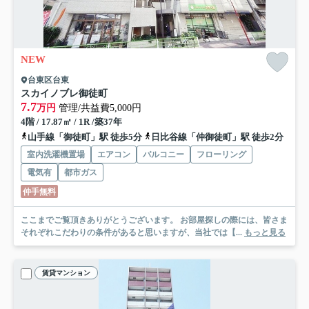
NEW
台東区台東
スカイノブレ御徒町
7.7
万円
管理/共益費5,000円
4階 / 17.87㎡ / 1R /築37年
山手線「御徒町」駅 徒歩5分
日比谷線「仲御徒町」駅 徒歩2分
室内洗濯機置場
エアコン
バルコニー
フローリング
電気有
都市ガス
仲手無料
ここまでご覧頂きありがとうございます。 お部屋探しの際には、皆さま
それぞれこだわりの条件があると思いますが、当社では【...
もっと見る
賃貸マンション