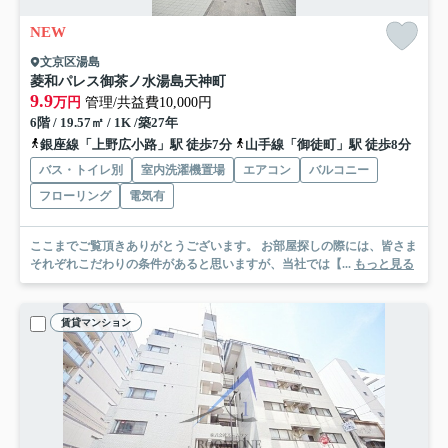
NEW
文京区湯島
菱和パレス御茶ノ水湯島天神町
9.9
万円
管理/共益費10,000円
6階 / 19.57㎡ / 1K /築27年
銀座線「上野広小路」駅 徒歩7分
山手線「御徒町」駅 徒歩8分
バス・トイレ別
室内洗濯機置場
エアコン
バルコニー
フローリング
電気有
ここまでご覧頂きありがとうございます。 お部屋探しの際には、皆さま
それぞれこだわりの条件があると思いますが、当社では【...
もっと見る
賃貸マンション