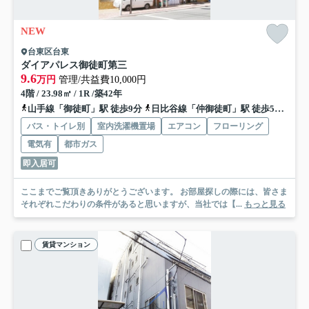
NEW
台東区台東
ダイアパレス御徒町第三
9.6
万円
管理/共益費10,000円
4階 / 23.98㎡ / 1R /築42年
山手線「御徒町」駅 徒歩9分
日比谷線「仲御徒町」駅 徒歩5分
都
バス・トイレ別
室内洗濯機置場
エアコン
フローリング
電気有
都市ガス
即入居可
ここまでご覧頂きありがとうございます。 お部屋探しの際には、皆さま
それぞれこだわりの条件があると思いますが、当社では【...
もっと見る
賃貸マンション