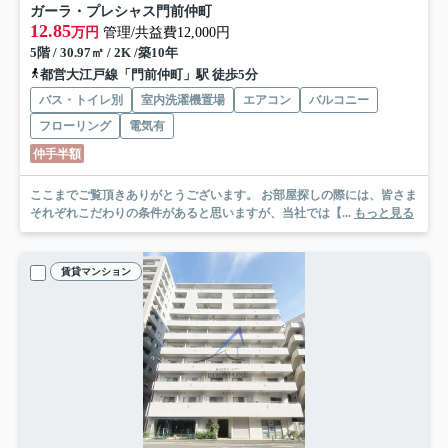
ガーラ・プレシャス門前仲町
12.85
万円
管理/共益費12,000円
5階 / 30.97㎡ / 2K /築10年
都営大江戸線「門前仲町」駅 徒歩5分
バス・トイレ別
室内洗濯機置場
エアコン
バルコニー
フローリング
電気有
仲手半額
ここまでご覧頂きありがとうございます。 お部屋探しの際には、皆さま
それぞれこだわりの条件があると思いますが、当社では【...
もっと見る
賃貸マンション