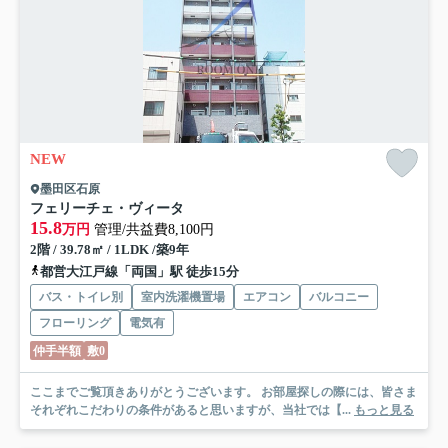
NEW
墨田区石原
フェリーチェ・ヴィータ
15.8
万円
管理/共益費8,100円
2階 / 39.78㎡ / 1LDK /築9年
都営大江戸線「両国」駅 徒歩15分
バス・トイレ別
室内洗濯機置場
エアコン
バルコニー
フローリング
電気有
仲手半額
敷0
ここまでご覧頂きありがとうございます。 お部屋探しの際には、皆さま
それぞれこだわりの条件があると思いますが、当社では【...
もっと見る