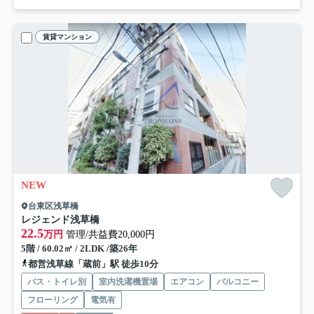
賃貸マンション
NEW
台東区浅草橋
レジェンド浅草橋
22.5
万円
管理/共益費20,000円
5階 / 60.02㎡ / 2LDK /築26年
都営浅草線「蔵前」駅 徒歩10分
バス・トイレ別
室内洗濯機置場
エアコン
バルコニー
フローリング
電気有