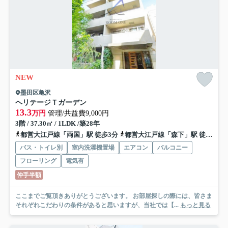
NEW
墨田区亀沢
ヘリテージＴガーデン
13.3
万円
管理/共益費9,000円
3階 / 37.30㎡ / 1LDK /築28年
都営大江戸線「両国」駅 徒歩3分
都営大江戸線「森下」駅 徒歩16分
バス・トイレ別
室内洗濯機置場
エアコン
バルコニー
フローリング
電気有
仲手半額
ここまでご覧頂きありがとうございます。 お部屋探しの際には、皆さま
それぞれこだわりの条件があると思いますが、当社では【...
もっと見る