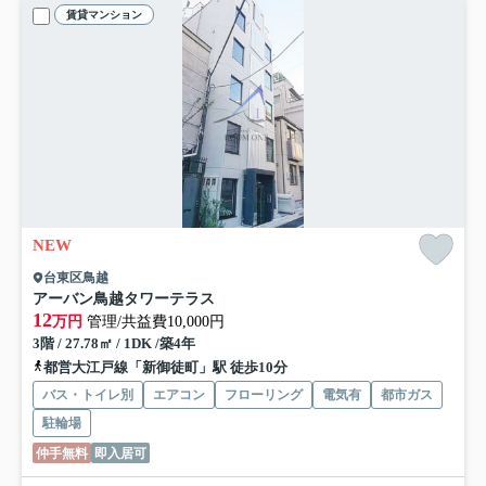
賃貸マンション
NEW
台東区鳥越
アーバン鳥越タワーテラス
12
万円
管理/共益費10,000円
3階 / 27.78㎡ / 1DK /築4年
都営大江戸線「新御徒町」駅 徒歩10分
バス・トイレ別
エアコン
フローリング
電気有
都市ガス
駐輪場
仲手無料
即入居可