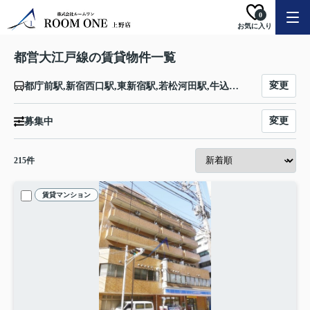
0
お気に入り
都営大江戸線の賃貸物件一覧
変更
都庁前駅,新宿西口駅,東新宿駅,若松河田駅,牛込柳町駅,牛込神楽坂駅,飯田橋駅,後楽園駅,本郷三丁目駅,御徒町駅,新御徒町駅,蔵前駅,両国駅,森下駅,清澄白河駅,門前仲町駅,月島駅,勝どき駅,築地市場駅,汐留駅,大門駅,赤羽橋駅,麻布十番駅,六本木駅,青山一丁目駅,千駄ケ谷駅,代々木駅,新宿駅,西新宿五丁目駅,中野坂上駅,東中野駅,中井駅,落合南長崎駅,新江古田駅,練馬駅,豊島園駅,練馬春日町駅,光が丘駅
変更
募集中
215
件
賃貸マンション