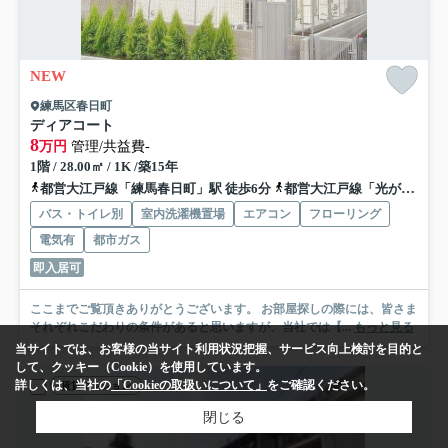
NEW
練馬区春日町
ディアコート
8
万円
管理/共益費-
1階 / 28.00㎡ / 1K /築15年
都営大江戸線「練馬春日町」駅 徒歩6分
都営大江戸線「光が丘」駅 徒歩14分
バス・トイレ別
室内洗濯機置場
エアコン
フローリング
電気有
都市ガス
即入居可
ここまでご覧頂きありがとうございます。 お部屋探しの際には、皆さま
それぞれこだわりの条件があると思いますが、当社では【...
もっと見る
当サイトでは、お客様の当サイト利用状況把握、サービス向上検討を目的と
して、クッキー（Cookie）を使用しています。
詳しくは、当社の
「Cookieの取扱いについて」
をご確認ください。
賃貸マンション
閉じる