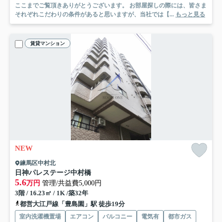
ここまでご覧頂きありがとうございます。 お部屋探しの際には、皆さま
それぞれこだわりの条件があると思いますが、当社では【...
もっと見る
賃貸マンション
NEW
練馬区中村北
日神パレステージ中村橋
5.6
万円
管理/共益費5,000円
3階 / 16.23㎡ / 1K /築32年
都営大江戸線「豊島園」駅 徒歩19分
室内洗濯機置場
エアコン
バルコニー
電気有
都市ガス