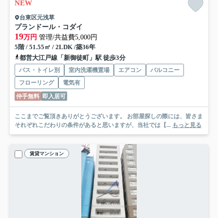
NEW
台東区元浅草
プランドール・コダイ
19
万円
管理/共益費5,000円
5階 / 51.55㎡ / 2LDK /築36年
都営大江戸線「新御徒町」駅 徒歩3分
バス・トイレ別
室内洗濯機置場
エアコン
バルコニー
フローリング
電気有
仲手無料
即入居可
ここまでご覧頂きありがとうございます。 お部屋探しの際には、皆さま
それぞれこだわりの条件があると思いますが、当社では【...
もっと見る
賃貸マンション