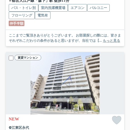
都営大江戸線「森下」駅 徒歩11分
バス・トイレ別
室内洗濯機置場
エアコン
バルコニー
フローリング
電気有
仲手半額
ここまでご覧頂きありがとうございます。 お部屋探しの際には、皆さま
それぞれこだわりの条件があると思いますが、当社では【...
もっと見る
賃貸マンション
NEW
江東区永代