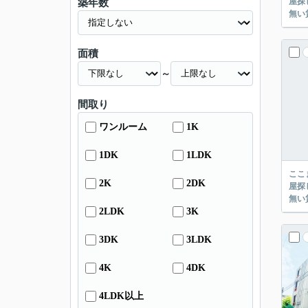
屋探し
築年数
面積
～
間取り
ワンルーム
1K
1DK
1LDK
ここまでご覧頂き
2K
2DK
屋探し
2LDK
3K
3DK
3LDK
4K
4DK
4LDK以上