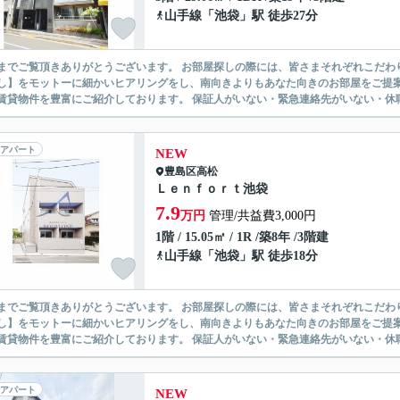
山手線
「
池袋
」駅 徒歩27分
ありがとうございます。 お部屋探しの際には、皆さまそれぞれこだわりの条件があると思いますが、当社では【あなたに１番のお部
】をモットーに細かいヒアリングをし、南向きよりもあなた向きのお部屋をご提案いたします。 シングル物件からファミ
無い賃貸物件を豊富にご紹介しております。 保証人がいない・緊急連
アパート
NEW
豊島区
高松
Ｌｅｎｆｏｒｔ池袋
7.9
万円
管理/共益費3,000円
1階 / 15.05㎡ / 1R /築8年 /3階建
山手線
「
池袋
」駅 徒歩18分
ありがとうございます。 お部屋探しの際には、皆さまそれぞれこだわりの条件があると思いますが、当社では【あなたに１番のお部
】をモットーに細かいヒアリングをし、南向きよりもあなた向きのお部屋をご提案いたします。 シングル物件からファミ
無い賃貸物件を豊富にご紹介しております。 保証人がいない・緊急連
アパート
NEW