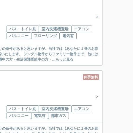
バス・トイレ別
室内洗濯機置場
エアコン
バルコニー
フローリング
電気有
リー物件まで、他には
絡先がいない・休職中の方・生活保護受給中の方・...
もっと見る
仲手無料
バス・トイレ別
室内洗濯機置場
エアコン
バルコニー
電気有
都市ガス