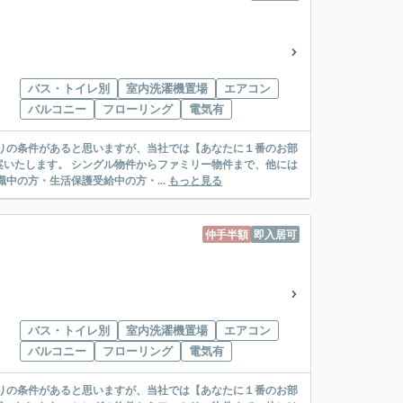
バス・トイレ別
室内洗濯機置場
エアコン
バルコニー
フローリング
電気有
リー物件まで、他には
絡先がいない・休職中の方・生活保護受給中の方・...
もっと見る
仲手半額
即入居可
バス・トイレ別
室内洗濯機置場
エアコン
バルコニー
フローリング
電気有