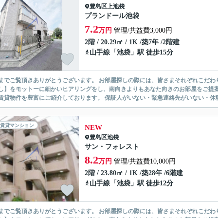
豊島区
上池袋
プランドール池袋
7.2
万円
管理/共益費3,000円
2階 / 20.29㎡ / 1K /築7年 /2階建
山手線
「
池袋
」駅 徒歩15分
ありがとうございます。 お部屋探しの際には、皆さまそれぞれこだわりの条件があると思いますが、当社では【あなたに１番のお部
】をモットーに細かいヒアリングをし、南向きよりもあなた向きのお部屋をご提案いたします。 シングル物件からファミ
無い賃貸物件を豊富にご紹介しております。 保証人がいない・緊急連
賃貸マンション
NEW
豊島区
池袋
サン・フォレスト
8.2
万円
管理/共益費10,000円
2階 / 23.80㎡ / 1K /築28年 /6階建
山手線
「
池袋
」駅 徒歩12分
ありがとうございます。 お部屋探しの際には、皆さまそれぞれこだわりの条件があると思いますが、当社では【あなたに１番のお部