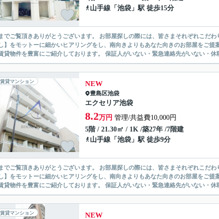
山手線
「
池袋
」駅 徒歩15分
ありがとうございます。 お部屋探しの際には、皆さまそれぞれこだわりの条件があると思いますが、当社では【あなたに１番のお部
】をモットーに細かいヒアリングをし、南向きよりもあなた向きのお部屋をご提案いたします。 シングル物件からファミ
無い賃貸物件を豊富にご紹介しております。 保証人がいない・緊急連
賃貸マンション
NEW
豊島区
池袋
エクセリア池袋
8.2
万円
管理/共益費10,000円
5階 / 21.30㎡ / 1K /築27年 /7階建
山手線
「
池袋
」駅 徒歩9分
ありがとうございます。 お部屋探しの際には、皆さまそれぞれこだわりの条件があると思いますが、当社では【あなたに１番のお部
】をモットーに細かいヒアリングをし、南向きよりもあなた向きのお部屋をご提案いたします。 シングル物件からファミ
無い賃貸物件を豊富にご紹介しております。 保証人がいない・緊急連
賃貸マンション
NEW