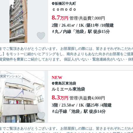
板橋区
中丸町
ｃｏｍｏｄｏ
8.7
万円
管理/共益費7,000円
2階 / 26.41㎡ / 1K /築11年 /10階建
丸ノ内線
「
池袋
」駅 徒歩15分
ありがとうございます。 お部屋探しの際には、皆さまそれぞれこだわりの条件があると思いますが、当社では【あなたに１番のお部
】をモットーに細かいヒアリングをし、南向きよりもあなた向きのお部屋をご提案いたします。 シングル物件からファミ
無い賃貸物件を豊富にご紹介しております。 保証人がいない・緊急連
賃貸マンション
NEW
豊島区
東池袋
ルミエール東池袋
8.3
万円
管理/共益費4,000円
3階 / 23.50㎡ / 1K /築25年 /4階建
山手線
「
池袋
」駅 徒歩14分
ありがとうございます。 お部屋探しの際には、皆さまそれぞれこだわりの条件があると思いますが、当社では【あなたに１番のお部