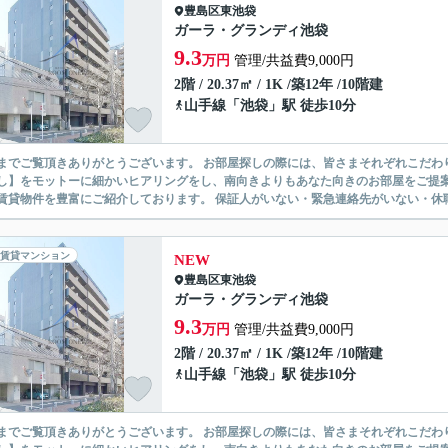
豊島区
東池袋
ガーラ・グランディ池袋
9.3
万円
管理/共益費9,000円
2階 / 20.37㎡ / 1K /築12年 /10階建
山手線
「
池袋
」駅 徒歩10分
ありがとうございます。 お部屋探しの際には、皆さまそれぞれこだわりの条件があると思いますが、当社では【あなたに１番のお部
】をモットーに細かいヒアリングをし、南向きよりもあなた向きのお部屋をご提案いたします。 シングル物件からファミ
無い賃貸物件を豊富にご紹介しております。 保証人がいない・緊急連
賃貸マンション
NEW
豊島区
東池袋
ガーラ・グランディ池袋
9.3
万円
管理/共益費9,000円
2階 / 20.37㎡ / 1K /築12年 /10階建
山手線
「
池袋
」駅 徒歩10分
ありがとうございます。 お部屋探しの際には、皆さまそれぞれこだわりの条件があると思いますが、当社では【あなたに１番のお部