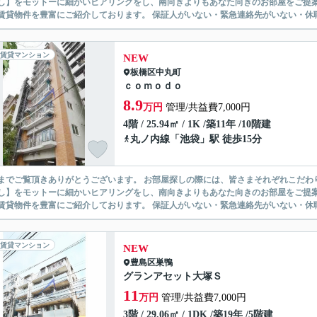
】をモットーに細かいヒアリングをし、南向きよりもあなた向きのお部屋をご提案いたします。 シングル物件からファミ
無い賃貸物件を豊富にご紹介しております。 保証人がいない・緊急連
賃貸マンション
NEW
板橋区
中丸町
ｃｏｍｏｄｏ
8.9
万円
管理/共益費7,000円
4階 / 25.94㎡ / 1K /築11年 /10階建
丸ノ内線
「
池袋
」駅 徒歩15分
ありがとうございます。 お部屋探しの際には、皆さまそれぞれこだわりの条件があると思いますが、当社では【あなたに１番のお部
】をモットーに細かいヒアリングをし、南向きよりもあなた向きのお部屋をご提案いたします。 シングル物件からファミ
無い賃貸物件を豊富にご紹介しております。 保証人がいない・緊急連
賃貸マンション
NEW
豊島区
巣鴨
グランアセット大塚Ｓ
11
万円
管理/共益費7,000円
3階 / 29.06㎡ / 1DK /築19年 /5階建