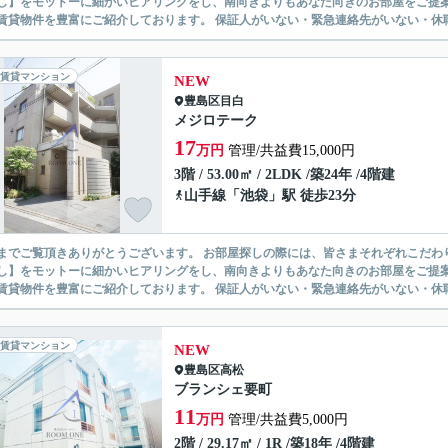
】をモットーに細かいヒアリングをし、南向きよりもあなた向きのお部屋をご提案いたします。 シングル物件からファミ
無い賃貸物件を豊富にご紹介しております。 保証人がいない・緊急連
賃貸マンション
NEW
豊島区
目白
メジロテーク
17
万円
管理/共益費15,000円
3階 / 53.00㎡ / 2LDK /築24年 /4階建
山手線
「
池袋
」駅 徒歩23分
ありがとうございます。 お部屋探しの際には、皆さまそれぞれこだわりの条件があると思いますが、当社では【あなたに１番のお部
】をモットーに細かいヒアリングをし、南向きよりもあなた向きのお部屋をご提案いたします。 シングル物件からファミ
無い賃貸物件を豊富にご紹介しております。 保証人がいない・緊急連
賃貸マンション
NEW
豊島区
高松
ブランシェ要町
11
万円
管理/共益費5,000円
2階 / 29.17㎡ / 1R /築18年 /4階建