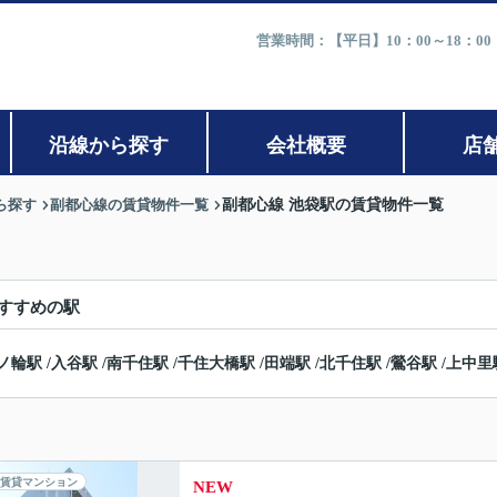
営業時間：【平日】10：00～18：0
沿線から探す
会社概要
店
ら探す
副都心線の賃貸物件一覧
副都心線 池袋駅の賃貸物件一覧
すすめの駅
ノ輪駅
/
入谷駅
/
南千住駅
/
千住大橋駅
/
田端駅
/
北千住駅
/
鶯谷駅
/
上中里
賃貸マンション
NEW