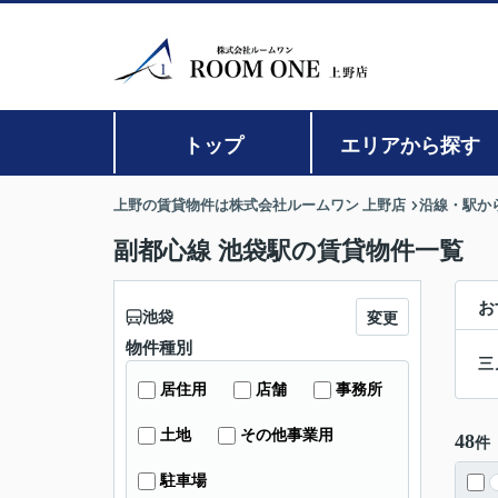
トップ
エリアから探す
上野の賃貸物件は株式会社ルームワン 上野店
沿線・駅か
副都心線 池袋駅の賃貸物件一覧
お
池袋
変更
物件種別
三
居住用
店舗
事務所
土地
その他事業用
48
件
駐車場