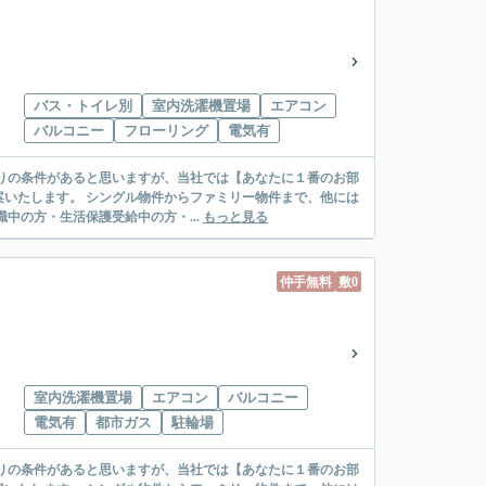
バス・トイレ別
室内洗濯機置場
エアコン
バルコニー
フローリング
電気有
リー物件まで、他には
絡先がいない・休職中の方・生活保護受給中の方・...
もっと見る
仲手無料
敷0
室内洗濯機置場
エアコン
バルコニー
電気有
都市ガス
駐輪場