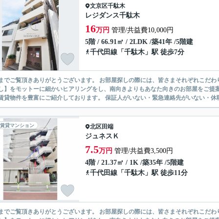
文京区
千駄木
レジダンス千駄木
16
万円
管理/共益費10,000円
5階 / 66.91㎡ / 2LDK /築41年 /5階建
千代田線
「
千駄木
」駅 徒歩7分
ありがとうございます。 お部屋探しの際には、皆さまそれぞれこだわりの条件があると思いますが、当社では【あなたに１番のお部
】をモットーに細かいヒアリングをし、南向きよりもあなた向きのお部屋をご提案いたします。 シングル物件からファミ
無い賃貸物件を豊富にご紹介しております。 保証人がいない・緊急連
賃貸マンション
北区
田端
ジュネスＫ
7.5
万円
管理/共益費3,500円
4階 / 21.37㎡ / 1K /築35年 /5階建
千代田線
「
千駄木
」駅 徒歩11分
ありがとうございます。 お部屋探しの際には、皆さまそれぞれこだわりの条件があると思いますが、当社では【あなたに１番のお部