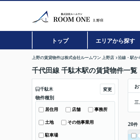
トップ
エリアから探す
上野の賃貸物件は株式会社ルームワン 上野店
沿線・駅か
千代田線 千駄木駅の賃貸物件一覧
お
千駄木
変更
物件種別
三
居住用
店舗
事務所
土地
その他事業用
20
件
駐車場