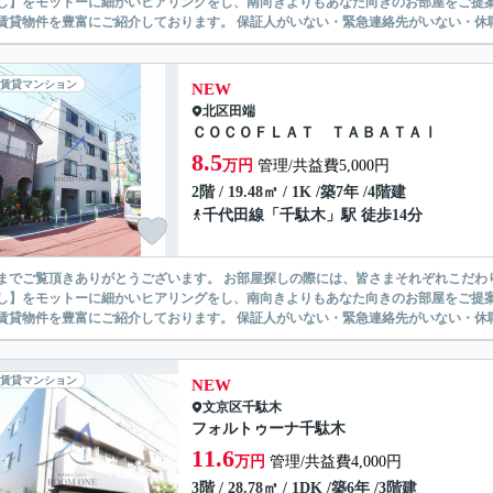
】をモットーに細かいヒアリングをし、南向きよりもあなた向きのお部屋をご提案いたします。 シングル物件からファミ
無い賃貸物件を豊富にご紹介しております。 保証人がいない・緊急連
賃貸マンション
NEW
北区
田端
ＣＯＣＯＦＬＡＴ ＴＡＢＡＴＡⅠ
8.5
万円
管理/共益費5,000円
2階 / 19.48㎡ / 1K /築7年 /4階建
千代田線
「
千駄木
」駅 徒歩14分
ありがとうございます。 お部屋探しの際には、皆さまそれぞれこだわりの条件があると思いますが、当社では【あなたに１番のお部
】をモットーに細かいヒアリングをし、南向きよりもあなた向きのお部屋をご提案いたします。 シングル物件からファミ
無い賃貸物件を豊富にご紹介しております。 保証人がいない・緊急連
賃貸マンション
NEW
文京区
千駄木
フォルトゥーナ千駄木
11.6
万円
管理/共益費4,000円
3階 / 28.78㎡ / 1DK /築6年 /3階建