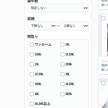
屋探し
築年数
面積
～
間取り
ワンルーム
1K
1DK
1LDK
ここまでご覧頂き
2K
2DK
屋探し
2LDK
3K
3DK
3LDK
4K
4DK
4LDK以上