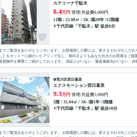
カテリーナ千駄木
8.4
万円
管理/共益費6,000円
11階 / 22.08㎡ / 1K /築28年 /12階建
千代田線
「
千駄木
」駅 徒歩6分
ありがとうございます。 お部屋探しの際には、皆さまそれぞれこだわりの条件があると思いますが、当社では【あなたに１番のお部
】をモットーに細かいヒアリングをし、南向きよりもあなた向きのお部屋をご提案いたします。 シングル物件からファミ
無い賃貸物件を豊富にご紹介しております。 保証人がいない・緊急連
アパート
荒川区
西日暮里
エクスモーション西日暮里
9.3
万円
管理/共益費5,000円
1階 / 32.04㎡ / 1K /築1年 /3階建
千代田線
「
千駄木
」駅 徒歩10分
ありがとうございます。 お部屋探しの際には、皆さまそれぞれこだわりの条件があると思いますが、当社では【あなたに１番のお部