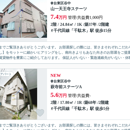
台東区
谷中
山一天王寺ステーツ
7.4
万円
管理/共益費1,000円
2階 / 24.84㎡ / 1K /築37年 /2階建
千代田線
「
千駄木
」駅 徒歩15分
ありがとうございます。 お部屋探しの際には、皆さまそれぞれこだわりの条件があると思いますが、当社では【あなたに１番のお部
】をモットーに細かいヒアリングをし、南向きよりもあなた向きのお部屋をご提案いたします。 シングル物件からファミ
無い賃貸物件を豊富にご紹介しております。 保証人がいない・緊急連
アパート
NEW
台東区
谷中
萩寺前ステーツA
5.6
万円
管理/共益費-
2階 / 17.80㎡ / 1R /築68年 /2階建
千代田線
「
千駄木
」駅 徒歩5分
ありがとうございます。 お部屋探しの際には、皆さまそれぞれこだわりの条件があると思いますが、当社では【あなたに１番のお部