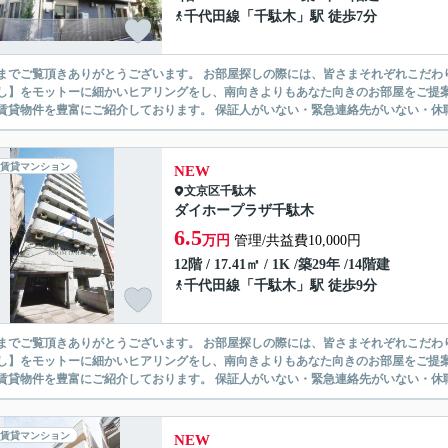
千代田線
「
千駄木
」駅 徒歩7分
ありがとうございます。 お部屋探しの際には、皆さまそれぞれこだわりの条件があると思いますが、当社では【あなたに１番のお部
】をモットーに細かいヒアリングをし、南向きよりもあなた向きのお部屋をご提案いたします。 シングル物件からファミ
無い賃貸物件を豊富にご紹介しております。 保証人がいない・緊急連
賃貸マンション
NEW
文京区
千駄木
ダイホープラザ千駄木
6.5
万円
管理/共益費10,000円
12階 / 17.41㎡ / 1K /築29年 /14階建
千代田線
「
千駄木
」駅 徒歩9分
ありがとうございます。 お部屋探しの際には、皆さまそれぞれこだわりの条件があると思いますが、当社では【あなたに１番のお部
】をモットーに細かいヒアリングをし、南向きよりもあなた向きのお部屋をご提案いたします。 シングル物件からファミ
無い賃貸物件を豊富にご紹介しております。 保証人がいない・緊急連
賃貸マンション
NEW