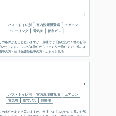
バス・トイレ別
室内洗濯機置場
エアコン
フローリング
電気有
都市ガス
リー物件まで、他には
絡先がいない・休職中の方・生活保護受給中の方・...
もっと見る
バス・トイレ別
室内洗濯機置場
エアコン
電気有
都市ガス
駐輪場