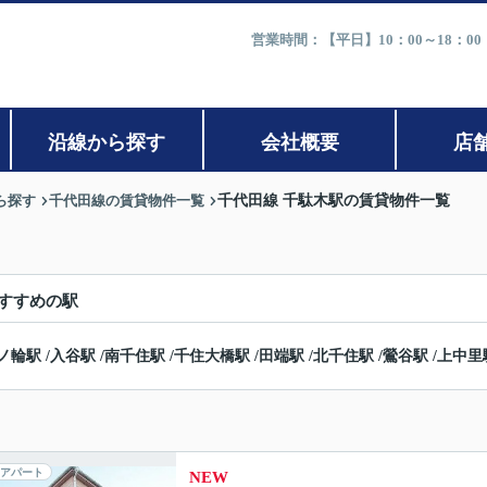
営業時間：【平日】10：00～18：0
沿線から探す
会社概要
店
ら探す
千代田線の賃貸物件一覧
千代田線 千駄木駅の賃貸物件一覧
すすめの駅
ノ輪駅
/
入谷駅
/
南千住駅
/
千住大橋駅
/
田端駅
/
北千住駅
/
鶯谷駅
/
上中里
アパート
NEW