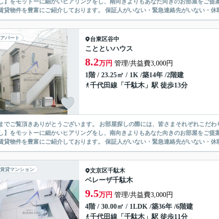
】をモットーに細かいヒアリングをし、南向きよりもあなた向きのお部屋をご提案いたします。 シングル物件からファミ
無い賃貸物件を豊富にご紹介しております。 保証人がいない・緊急連
アパート
台東区
谷中
ことといハウス
8.2
万円
管理/共益費3,000円
1階 / 23.25㎡ / 1K /築14年 /2階建
千代田線
「
千駄木
」駅 徒歩13分
ありがとうございます。 お部屋探しの際には、皆さまそれぞれこだわりの条件があると思いますが、当社では【あなたに１番のお部
】をモットーに細かいヒアリングをし、南向きよりもあなた向きのお部屋をご提案いたします。 シングル物件からファミ
無い賃貸物件を豊富にご紹介しております。 保証人がいない・緊急連
賃貸マンション
文京区
千駄木
ベレーザ千駄木
9.5
万円
管理/共益費3,000円
4階 / 30.00㎡ / 1LDK /築36年 /6階建
千代田線
「
千駄木
」駅 徒歩11分