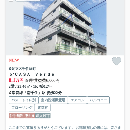
NEW
足立区千住緑町
ｂ’ＣＡＳＡ Ｖｅｒｄｅ
8.1
万円
管理/共益費6,000円
2階 / 23.40㎡ / 1K /築12年
常磐線「南千住」駅 徒歩22分
バス・トイレ別
室内洗濯機置場
エアコン
バルコニー
フローリング
電気有
仲手無料
敷礼0
即入居可
ここまでご覧頂きありがとうございます。 お部屋探しの際には、皆さま