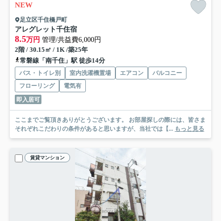
NEW
足立区千住橋戸町
アレグレット千住宿
8.5
万円
管理/共益費6,000円
2階 / 30.15㎡ / 1K /築25年
常磐線「南千住」駅 徒歩14分
バス・トイレ別
室内洗濯機置場
エアコン
バルコニー
フローリング
電気有
即入居可
ここまでご覧頂きありがとうございます。 お部屋探しの際には、皆さま
それぞれこだわりの条件があると思いますが、当社では【...
もっと見る
賃貸マンション