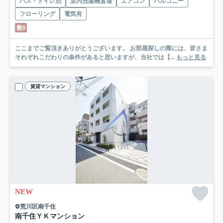
バス・トイレ別
室内洗濯機置場
エアコン
バルコニー
フローリング
電気有
敷0
ここまでご覧頂きありがとうございます。 お部屋探しの際には、皆さま
それぞれこだわりの条件があると思いますが、当社では【...
もっと見る
賃貸マンション
NEW
荒川区南千住
南千住ＹＫマンション