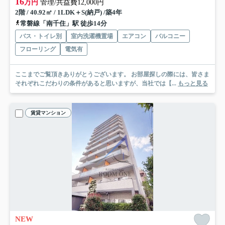
16
万円
管理/共益費12,000円
2階 / 40.92㎡ / 1LDK＋S(納戸) /築4年
常磐線「南千住」駅 徒歩14分
バス・トイレ別
室内洗濯機置場
エアコン
バルコニー
フローリング
電気有
ここまでご覧頂きありがとうございます。 お部屋探しの際には、皆さま
それぞれこだわりの条件があると思いますが、当社では【...
もっと見る
賃貸マンション
NEW