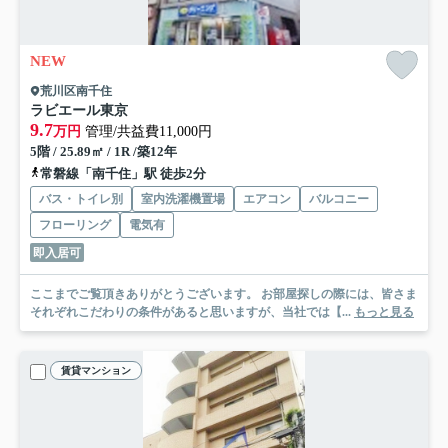
NEW
荒川区南千住
ラビエール東京
9.7
万円
管理/共益費11,000円
5階 / 25.89㎡ / 1R /築12年
常磐線「南千住」駅 徒歩2分
バス・トイレ別
室内洗濯機置場
エアコン
バルコニー
フローリング
電気有
即入居可
ここまでご覧頂きありがとうございます。 お部屋探しの際には、皆さま
それぞれこだわりの条件があると思いますが、当社では【...
もっと見る
賃貸マンション