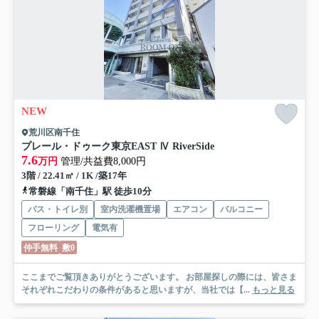
NEW
荒川区南千住
プレール・ドゥーク東京EAST Ⅳ RiverSide
7.6
万円
管理/共益費8,000円
3階 / 22.41㎡ / 1K /築17年
常磐線「南千住」駅 徒歩10分
バス・トイレ別
室内洗濯機置場
エアコン
バルコニー
フローリング
電気有
仲手無料
敷0
ここまでご覧頂きありがとうございます。 お部屋探しの際には、皆さま
それぞれこだわりの条件があると思いますが、当社では【...
もっと見る