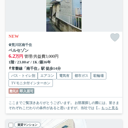
NEW
荒川区南千住
ベルセゾン
6.2
万円
管理/共益費3,000円
1階 / 23.00㎡ / 1K /築36年
常磐線「南千住」駅 徒歩14分
バス・トイレ別
エアコン
電気有
都市ガス
駐輪場
TVモニタ付インターホン
敷礼0
即入居可
ここまでご覧頂きありがとうございます。 お部屋探しの際には、皆さま
それぞれこだわりの条件があると思いますが、当社では【...
もっと見る
賃貸マンション