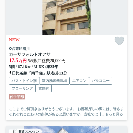
NEW
台東区清川
カーサフォルトオアサ
17.5
万円
管理/共益費20,000円
5階 / 67.18㎡ / 3LDK /築25年
日比谷線「南千住」駅 徒歩13分
バス・トイレ別
室内洗濯機置場
エアコン
バルコニー
フローリング
電気有
仲手半額
ここまでご覧頂きありがとうございます。 お部屋探しの際には、皆さま
それぞれこだわりの条件があると思いますが、当社では【...
もっと見る
賃貸マンション