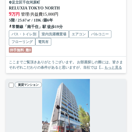
足立区千住河原町
RELUXIA TOKYO NORTH
9
万円
管理/共益費15,000円
5階 / 25.67㎡ / 1DK /築6年
常磐線「南千住」駅 徒歩19分
バス・トイレ別
室内洗濯機置場
エアコン
バルコニー
フローリング
電気有
仲手無料
敷0
ここまでご覧頂きありがとうございます。 お部屋探しの際には、皆さま
それぞれこだわりの条件があると思いますが、当社では【...
もっと見る
賃貸マンション