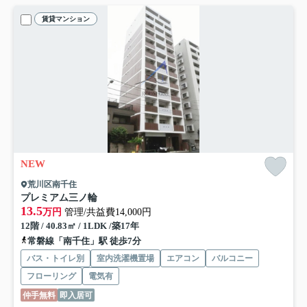
賃貸マンション
NEW
荒川区南千住
プレミアム三ノ輪
13.5
万円
管理/共益費14,000円
12階 / 40.83㎡ / 1LDK /築17年
常磐線「南千住」駅 徒歩7分
バス・トイレ別
室内洗濯機置場
エアコン
バルコニー
フローリング
電気有
仲手無料
即入居可