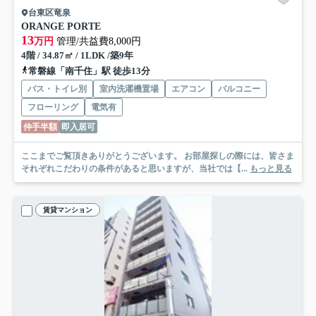
台東区竜泉
ORANGE PORTE
13
万円
管理/共益費8,000円
4階 / 34.87㎡ / 1LDK /築9年
常磐線「南千住」駅 徒歩13分
バス・トイレ別
室内洗濯機置場
エアコン
バルコニー
フローリング
電気有
仲手半額
即入居可
ここまでご覧頂きありがとうございます。 お部屋探しの際には、皆さま
それぞれこだわりの条件があると思いますが、当社では【...
もっと見る
賃貸マンション