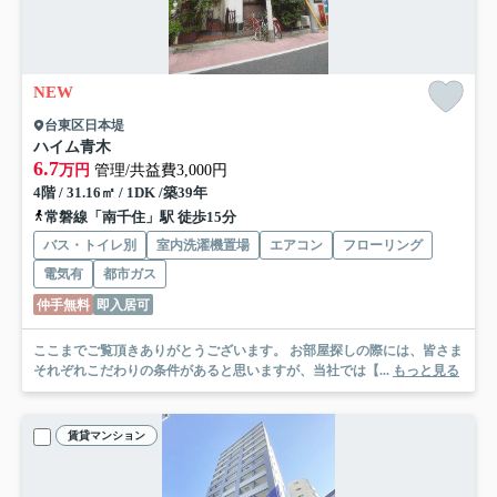
NEW
台東区日本堤
ハイム青木
6.7
万円
管理/共益費3,000円
4階 / 31.16㎡ / 1DK /築39年
常磐線「南千住」駅 徒歩15分
バス・トイレ別
室内洗濯機置場
エアコン
フローリング
電気有
都市ガス
仲手無料
即入居可
ここまでご覧頂きありがとうございます。 お部屋探しの際には、皆さま
それぞれこだわりの条件があると思いますが、当社では【...
もっと見る
賃貸マンション