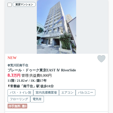
賃貸マンション
NEW
荒川区南千住
プレール・ドゥーク東京EAST Ⅳ RiverSide
8.3
万円
管理/共益費8,000円
11階 / 21.82㎡ / 1K /築17年
常磐線「南千住」駅 徒歩10分
バス・トイレ別
室内洗濯機置場
エアコン
バルコニー
フローリング
電気有
仲手無料
敷0