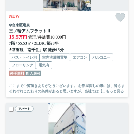
NEW
台東区竜泉
三ノ輪アムフラットⅡ
15.5
万円
管理/共益費10,000円
7階 / 55.53㎡ / 2LDK /築23年
常磐線「南千住」駅 徒歩15分
バス・トイレ別
室内洗濯機置場
エアコン
バルコニー
フローリング
電気有
仲手無料
即入居可
ここまでご覧頂きありがとうございます。 お部屋探しの際には、皆さま
それぞれこだわりの条件があると思いますが、当社では【...
もっと見る
アパート