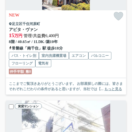
NEW
足立区千住河原町
アビタ・ヴァン
15
万円
管理/共益費6,400円
8階 / 40.65㎡ / 1LDK /築10年
常磐線「南千住」駅 徒歩18分
バス・トイレ別
室内洗濯機置場
エアコン
バルコニー
フローリング
電気有
仲手半額
敷0
ここまでご覧頂きありがとうございます。 お部屋探しの際には、皆さま
それぞれこだわりの条件があると思いますが、当社では【...
もっと見る
賃貸マンション