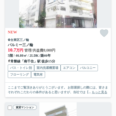
NEW
台東区三ノ輪
バルミー三ノ輪
10.7
万円
管理/共益費8,000円
5階 / 46.80㎡ / 2LDK /築46年
常磐線「南千住」駅 徒歩15分
バス・トイレ別
室内洗濯機置場
エアコン
バルコニー
フローリング
電気有
ここまでご覧頂きありがとうございます。 お部屋探しの際には、皆さま
それぞれこだわりの条件があると思いますが、当社では【...
もっと見る
賃貸マンション