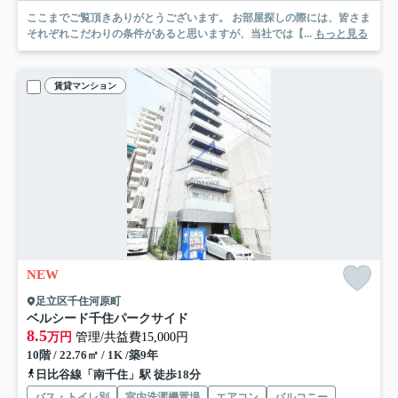
ここまでご覧頂きありがとうございます。 お部屋探しの際には、皆さま
それぞれこだわりの条件があると思いますが、当社では【...
もっと見る
賃貸マンション
NEW
足立区千住河原町
ベルシード千住パークサイド
8.5
万円
管理/共益費15,000円
10階 / 22.76㎡ / 1K /築9年
日比谷線「南千住」駅 徒歩18分
バス・トイレ別
室内洗濯機置場
エアコン
バルコニー