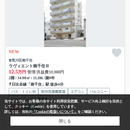
NEW
荒川区南千住
ラヴィエント南千住Ⅲ
12.5
万円
管理/共益費10,000円
2階 / 34.98㎡ / 1LDK /築9年
日比谷線「南千住」駅 徒歩4分
バス・トイレ別
室内洗濯機置場
エアコン
バルコニー
フローリング
電気有
当サイトでは、お客様の当サイト利用状況把握、サービス向上検討を目的と
して、クッキー（Cookie）を使用しています。
仲手無料
即入居可
詳しくは、当社の
「Cookieの取扱いについて」
をご確認ください。
ここまでご覧頂きありがとうございます。 お部屋探しの際には、皆さま
閉じる
それぞれこだわりの条件があると思いますが、当社では【...
もっと見る