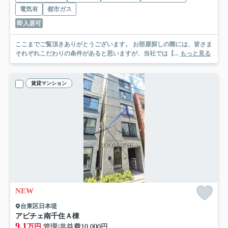
電気有
都市ガス
即入居可
ここまでご覧頂きありがとうございます。 お部屋探しの際には、皆さま
それぞれこだわりの条件があると思いますが、当社では【...
もっと見る
賃貸マンション
NEW
台東区日本堤
アピチェ南千住Ａ棟
9.1
万円
管理/共益費10,000円