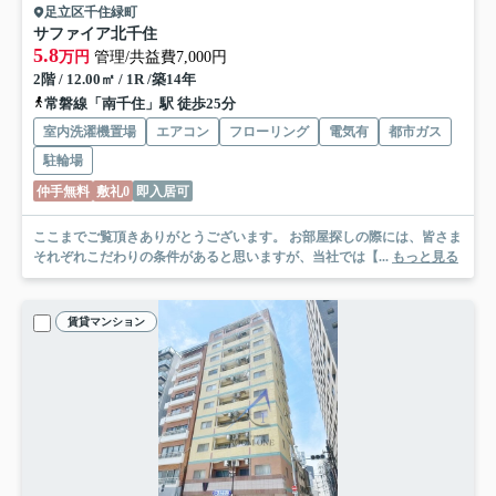
足立区千住緑町
サファイア北千住
5.8
万円
管理/共益費7,000円
2階 / 12.00㎡ / 1R /築14年
常磐線「南千住」駅 徒歩25分
室内洗濯機置場
エアコン
フローリング
電気有
都市ガス
駐輪場
仲手無料
敷礼0
即入居可
ここまでご覧頂きありがとうございます。 お部屋探しの際には、皆さま
それぞれこだわりの条件があると思いますが、当社では【...
もっと見る
賃貸マンション