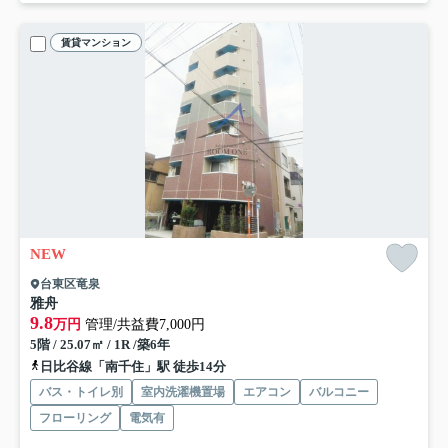
賃貸マンション
NEW
台東区竜泉
雅舟
9.8
万円
管理/共益費7,000円
5階 / 25.07㎡ / 1R /築6年
日比谷線「南千住」駅 徒歩14分
バス・トイレ別
室内洗濯機置場
エアコン
バルコニー
フローリング
電気有