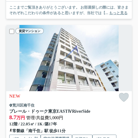
ここまでご覧頂きありがとうございます。 お部屋探しの際には、皆さま
それぞれこだわりの条件があると思いますが、当社では【...
もっと見る
賃貸マンション
NEW
荒川区南千住
プレール・ドゥーク東京EASTⅣRiverSide
8.7
万円
管理/共益費5,000円
12階 / 22.05㎡ / 1K /築17年
常磐線「南千住」駅 徒歩11分