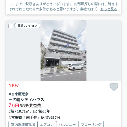
ここまでご覧頂きありがとうございます。 お部屋探しの際には、皆さま
それぞれこだわりの条件があると思いますが、当社では【...
もっと見る
賃貸マンション
NEW
台東区竜泉
三の輪シティハウス
7
万円
管理/共益費-
5階 / 18.71㎡ / 1R /築35年
常磐線「南千住」駅 徒歩17分
室内洗濯機置場
エアコン
バルコニー
フローリング