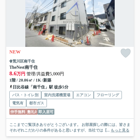
NEW
荒川区南千住
TheNest南千住
8.6
万円
管理/共益費5,000円
1階 / 20.06㎡ / 1K /新築
日比谷線「南千住」駅 徒歩5分
バス・トイレ別
室内洗濯機置場
エアコン
フローリング
電気有
都市ガス
仲手無料
敷礼0
即入居可
ここまでご覧頂きありがとうございます。 お部屋探しの際には、皆さま
それぞれこだわりの条件があると思いますが、当社では【...
もっと見る