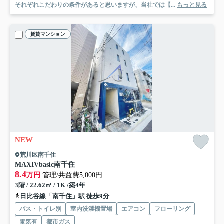
それぞれこだわりの条件があると思いますが、当社では【...
もっと見る
賃貸マンション
NEW
荒川区南千住
MAXIVbasic南千住
8.4
万円
管理/共益費5,000円
3階 / 22.62㎡ / 1K /築4年
日比谷線「南千住」駅 徒歩9分
バス・トイレ別
室内洗濯機置場
エアコン
フローリング
電気有
都市ガス