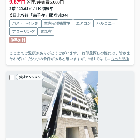
9.8
万円
管理/共益費6,000円
2階 / 25.65㎡ / 1K /築9年
日比谷線「南千住」駅 徒歩2分
バス・トイレ別
室内洗濯機置場
エアコン
バルコニー
フローリング
電気有
仲手無料
ここまでご覧頂きありがとうございます。 お部屋探しの際には、皆さま
それぞれこだわりの条件があると思いますが、当社では【...
もっと見る
賃貸マンション