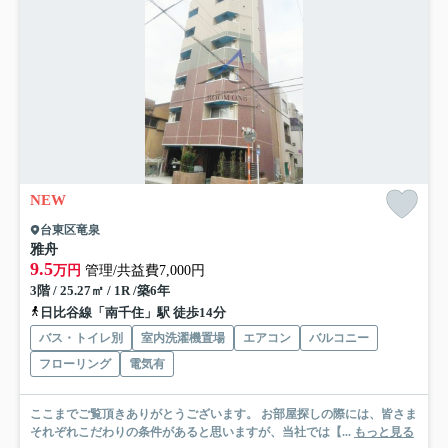
NEW
台東区竜泉
雅舟
9.5
万円
管理/共益費7,000円
3階 / 25.27㎡ / 1R /築6年
日比谷線「南千住」駅 徒歩14分
バス・トイレ別
室内洗濯機置場
エアコン
バルコニー
フローリング
電気有
ここまでご覧頂きありがとうございます。 お部屋探しの際には、皆さま
それぞれこだわりの条件があると思いますが、当社では【...
もっと見る