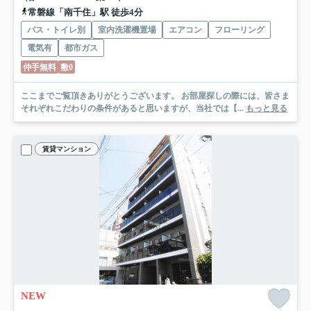
常磐線「南千住」駅 徒歩4分
バス・トイレ別
室内洗濯機置場
エアコン
フローリング
電気有
都市ガス
仲手無料
敷0
ここまでご覧頂きありがとうございます。 お部屋探しの際には、皆さま
それぞれこだわりの条件があると思いますが、当社では【...
もっと見る
賃貸マンション
NEW