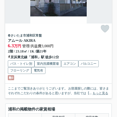
さいたま市浦和区常盤
アムール AKIRA
6.3
万円
管理/共益費3,000円
2階 / 23.18㎡ / 1K /築21年
京浜東北線「浦和」駅 徒歩12分
バス・トイレ別
室内洗濯機置場
エアコン
バルコニー
フローリング
電気有
敷0
ここまでご覧頂きありがとうございます。 お部屋探しの際には、皆さま
それぞれこだわりの条件があると思いますが、当社では【...
もっと見る
浦和の掲載物件の家賃相場