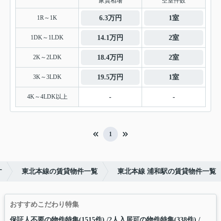
家賃相場
空室件数
1R～1K
6.3万円
1室
1DK～1LDK
14.1万円
2室
2K～2LDK
18.4万円
2室
3K～3LDK
19.5万円
1室
4K～4LDK以上
-
-
1
す
東北本線の賃貸物件一覧
東北本線 浦和駅の賃貸物件一覧
おすすめこだわり特集
保証人不要の物件特集(1515件)
2人入居可の物件特集(338件)