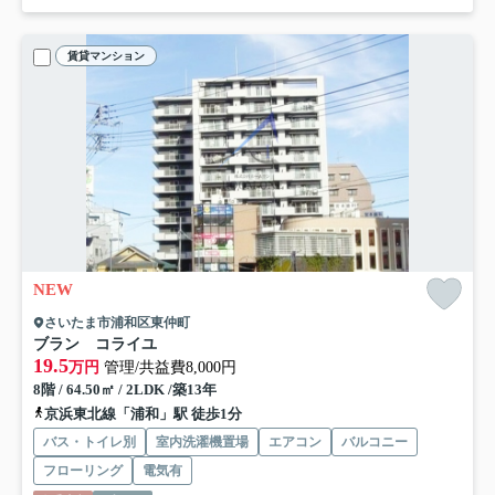
賃貸マンション
NEW
さいたま市浦和区東仲町
ブラン コライユ
19.5
万円
管理/共益費8,000円
8階 / 64.50㎡ / 2LDK /築13年
京浜東北線「浦和」駅 徒歩1分
バス・トイレ別
室内洗濯機置場
エアコン
バルコニー
フローリング
電気有