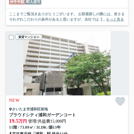
仲手半額
即入居可
ここまでご覧頂きありがとうございます。 お部屋探しの際には、皆さま
それぞれこだわりの条件があると思いますが、当社では【...
もっと見る
賃貸マンション
NEW
さいたま市浦和区前地
プラウドシティ浦和ガーデンコート
19.5
万円
管理/共益費15,000円
11階 / 73.09㎡ / 3LDK /築13年
京浜東北線「浦和」駅 徒歩15分