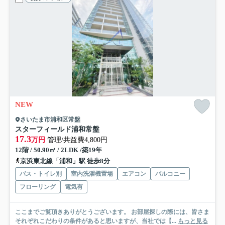
NEW
さいたま市浦和区常盤
スターフィールド浦和常盤
17.3
万円
管理/共益費4,800円
12階 / 50.90㎡ / 2LDK /築19年
京浜東北線「浦和」駅 徒歩8分
バス・トイレ別
室内洗濯機置場
エアコン
バルコニー
フローリング
電気有
ここまでご覧頂きありがとうございます。 お部屋探しの際には、皆さま
それぞれこだわりの条件があると思いますが、当社では【...
もっと見る