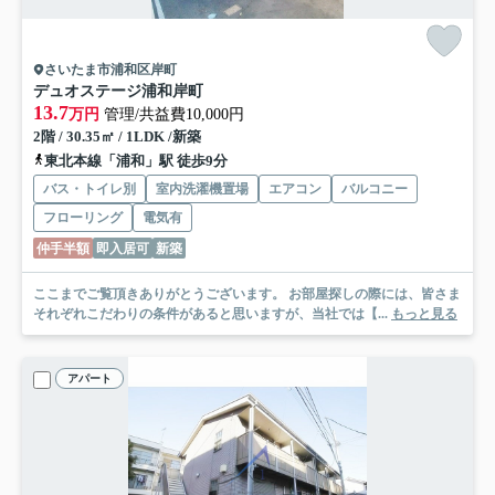
さいたま市浦和区岸町
デュオステージ浦和岸町
13.7
万円
管理/共益費10,000円
2階 / 30.35㎡ / 1LDK /新築
東北本線「浦和」駅 徒歩9分
バス・トイレ別
室内洗濯機置場
エアコン
バルコニー
フローリング
電気有
仲手半額
即入居可
新築
ここまでご覧頂きありがとうございます。 お部屋探しの際には、皆さま
それぞれこだわりの条件があると思いますが、当社では【...
もっと見る
アパート