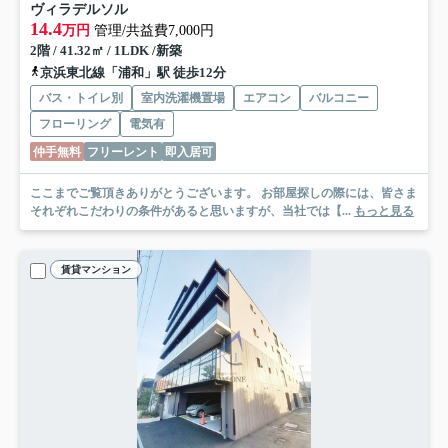
ヴィラデルソル
14.4
万円
管理/共益費7,000円
2階 / 41.32㎡ / 1LDK /新築
京浜東北線「浦和」駅 徒歩12分
バス・トイレ別
室内洗濯機置場
エアコン
バルコニー
フローリング
電気有
仲手無料
フリーレント
即入居可
ここまでご覧頂きありがとうございます。 お部屋探しの際には、皆さま
それぞれこだわりの条件があると思いますが、当社では【...
もっと見る
賃貸マンション