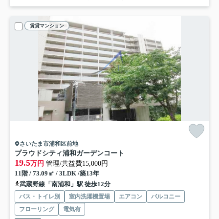
賃貸マンション
さいたま市浦和区前地
プラウドシティ浦和ガーデンコート
19.5
万円
管理/共益費15,000円
11階 / 73.09㎡ / 3LDK /築13年
武蔵野線「南浦和」駅 徒歩12分
バス・トイレ別
室内洗濯機置場
エアコン
バルコニー
フローリング
電気有