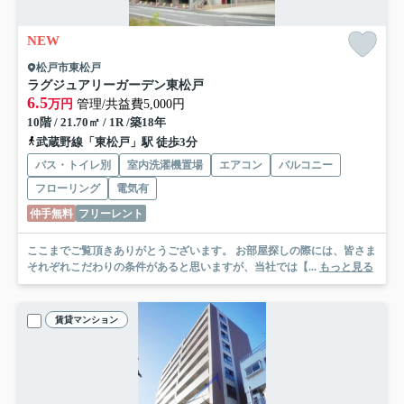
NEW
松戸市東松戸
ラグジュアリーガーデン東松戸
6.5
万円
管理/共益費5,000円
10階 / 21.70㎡ / 1R /築18年
武蔵野線「東松戸」駅 徒歩3分
バス・トイレ別
室内洗濯機置場
エアコン
バルコニー
フローリング
電気有
仲手無料
フリーレント
ここまでご覧頂きありがとうございます。 お部屋探しの際には、皆さま
それぞれこだわりの条件があると思いますが、当社では【...
もっと見る
賃貸マンション