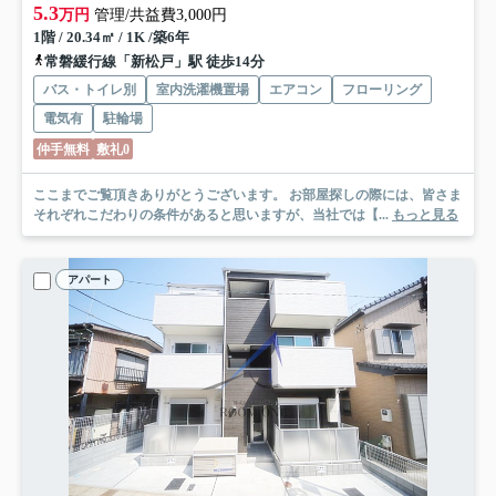
5.3
万円
管理/共益費3,000円
1階 / 20.34㎡ / 1K /築6年
常磐緩行線「新松戸」駅 徒歩14分
バス・トイレ別
室内洗濯機置場
エアコン
フローリング
電気有
駐輪場
仲手無料
敷礼0
ここまでご覧頂きありがとうございます。 お部屋探しの際には、皆さま
それぞれこだわりの条件があると思いますが、当社では【...
もっと見る
アパート