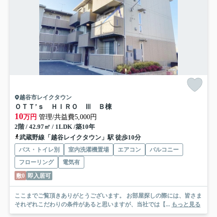
越谷市レイクタウン
ＯＴＴ’ｓ ＨＩＲＯ Ⅲ Ｂ棟
10
万円
管理/共益費5,000円
2階 / 42.97㎡ / 1LDK /築10年
武蔵野線「越谷レイクタウン」駅 徒歩10分
バス・トイレ別
室内洗濯機置場
エアコン
バルコニー
フローリング
電気有
敷0
即入居可
ここまでご覧頂きありがとうございます。 お部屋探しの際には、皆さま
それぞれこだわりの条件があると思いますが、当社では【...
もっと見る