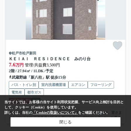
松戸市松戸新田
ＫＥＩＡＩ ＲＥＳＩＤＥＮＣＥ みのり台
7.6
万円
管理/共益費3,500円
2階 / 27.94㎡ / 1LDK /予定
武蔵野線「新八柱」駅 徒歩15分
バス・トイレ別
室内洗濯機置場
エアコン
フローリング
電気有
都市ガス
仲手無料
敷0
新築
当サイトでは、お客様の当サイト利用状況把握、サービス向上検討を目的と
して、クッキー（Cookie）を使用しています。
ここまでご覧頂きありがとうございます。 お部屋探しの際には、皆さま
詳しくは、当社の
「Cookieの取扱いについて」
をご確認ください。
それぞれこだわりの条件があると思いますが、当社では【...
もっと見る
閉じる