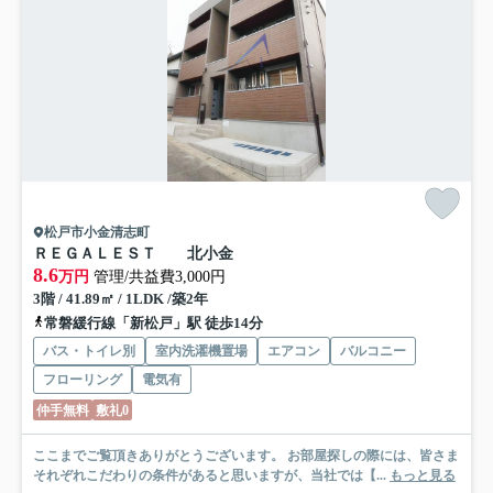
松戸市小金清志町
ＲＥＧＡＬＥＳＴ 北小金
8.6
万円
管理/共益費3,000円
3階 / 41.89㎡ / 1LDK /築2年
常磐緩行線「新松戸」駅 徒歩14分
バス・トイレ別
室内洗濯機置場
エアコン
バルコニー
フローリング
電気有
仲手無料
敷礼0
ここまでご覧頂きありがとうございます。 お部屋探しの際には、皆さま
それぞれこだわりの条件があると思いますが、当社では【...
もっと見る