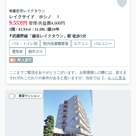
越谷市レイクタウン
レイクサイド ホシノ Ⅰ
9.55
万円
管理/共益費4,600円
5階 / 43.94㎡ / 1LDK /築10年
武蔵野線「越谷レイクタウン」駅 徒歩5分
バス・トイレ別
室内洗濯機置場
エアコン
バルコニー
電気有
都市ガス
敷0
即入居可
ここまでご覧頂きありがとうございます。 お部屋探しの際には、皆さま
それぞれこだわりの条件があると思いますが、当社では【...
もっと見る
賃貸マンション