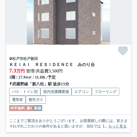
松戸市松戸新田
ＫＥＩＡＩ ＲＥＳＩＤＥＮＣＥ みのり台
7.3
万円
管理/共益費3,500円
1階 / 27.94㎡ / 1LDK /予定
武蔵野線「新八柱」駅 徒歩15分
バス・トイレ別
室内洗濯機置場
エアコン
フローリング
電気有
都市ガス
仲手無料
敷0
新築
ここまでご覧頂きありがとうございます。 お部屋探しの際には、皆さま
それぞれこだわりの条件があると思いますが、当社では【...
もっと見る