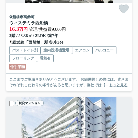
船橋市葛飾町
ウィステミラ西船橋
16.3
万円
管理/共益費9,000円
3階 / 53.38㎡ / 2LDK /築7年
総武線「西船橋」駅 徒歩5分
バス・トイレ別
室内洗濯機置場
エアコン
バルコニー
フローリング
電気有
仲手半額
ここまでご覧頂きありがとうございます。 お部屋探しの際には、皆さま
それぞれこだわりの条件があると思いますが、当社では【...
もっと見る
賃貸マンション