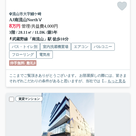
流山市大字鰭ケ崎
AJ南流山NorthⅤ
8
万円
管理/共益費4,000円
3階 / 28.11㎡ / 1LDK /築5年
武蔵野線「南流山」駅 徒歩10分
バス・トイレ別
室内洗濯機置場
エアコン
バルコニー
フローリング
電気有
仲手無料
敷礼0
ここまでご覧頂きありがとうございます。 お部屋探しの際には、皆さま
それぞれこだわりの条件があると思いますが、当社では【...
もっと見る
賃貸マンション