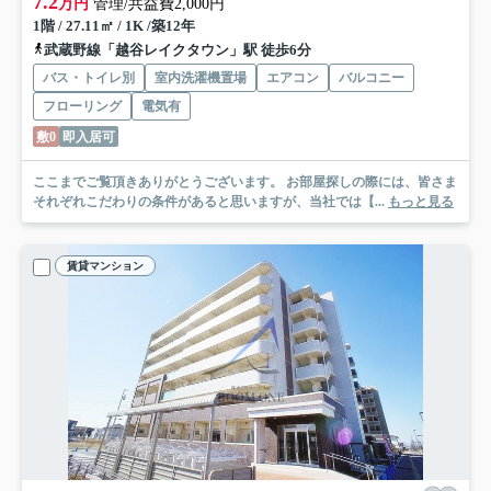
7.2
万円
管理/共益費2,000円
1階 / 27.11㎡ / 1K /築12年
武蔵野線「越谷レイクタウン」駅 徒歩6分
バス・トイレ別
室内洗濯機置場
エアコン
バルコニー
フローリング
電気有
敷0
即入居可
ここまでご覧頂きありがとうございます。 お部屋探しの際には、皆さま
それぞれこだわりの条件があると思いますが、当社では【...
もっと見る
賃貸マンション