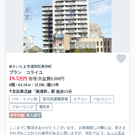
さいたま市浦和区東仲町
ブラン コライユ
19.5
万円
管理/共益費8,000円
8階 / 64.50㎡ / 2LDK /築13年
京浜東北線「南浦和」駅 徒歩23分
バス・トイレ別
室内洗濯機置場
エアコン
バルコニー
フローリング
電気有
仲手半額
即入居可
ここまでご覧頂きありがとうございます。 お部屋探しの際には、皆さま
それぞれこだわりの条件があると思いますが、当社では【...
もっと見る