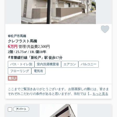
松戸市馬橋
クレフラスト馬橋
6
万円
管理/共益費2,500円
2階 / 25.75㎡ / 1R /築18年
常磐緩行線「新松戸」駅 徒歩17分
バス・トイレ別
室内洗濯機置場
エアコン
バルコニー
フローリング
電気有
敷礼0
ここまでご覧頂きありがとうございます。 お部屋探しの際には、皆さま
それぞれこだわりの条件があると思いますが、当社では【...
もっと見る
アパート