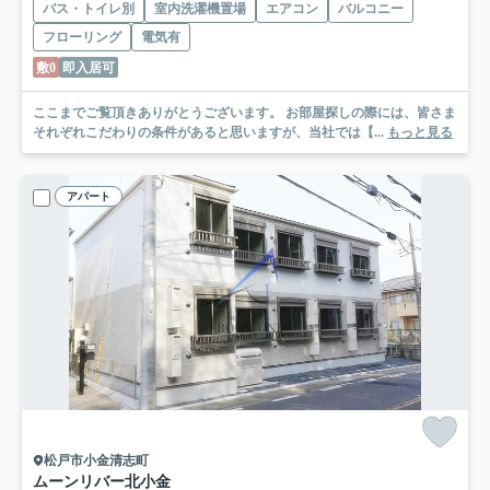
バス・トイレ別
室内洗濯機置場
エアコン
バルコニー
フローリング
電気有
敷0
即入居可
ここまでご覧頂きありがとうございます。 お部屋探しの際には、皆さま
それぞれこだわりの条件があると思いますが、当社では【...
もっと見る
アパート
松戸市小金清志町
ムーンリバー北小金