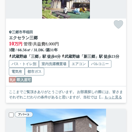
三郷市早稲田
エクセラン三郷
10
万円
管理/共益費8,000円
3階 / 66.56㎡ / 3LDK /築31年
武蔵野線「三郷」駅 徒歩4分
武蔵野線「新三郷」駅 徒歩23分
バス・トイレ別
室内洗濯機置場
エアコン
バルコニー
電気有
都市ガス
礼0
即入居可
ここまでご覧頂きありがとうございます。 お部屋探しの際には、皆さま
それぞれこだわりの条件があると思いますが、当社では【...
もっと見る
アパート