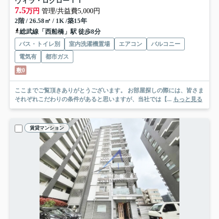
ヴィラ・ロクローＩＩ
7.5
万円
管理/共益費5,000円
2階 / 26.58㎡ / 1K /築15年
総武線「西船橋」駅 徒歩8分
バス・トイレ別
室内洗濯機置場
エアコン
バルコニー
電気有
都市ガス
敷0
ここまでご覧頂きありがとうございます。 お部屋探しの際には、皆さま
それぞれこだわりの条件があると思いますが、当社では【...
もっと見る
賃貸マンション