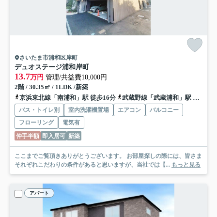
さいたま市浦和区岸町
デュオステージ浦和岸町
13.7
万円
管理/共益費10,000円
2階 / 30.35㎡ / 1LDK /新築
京浜東北線「南浦和」駅 徒歩16分
武蔵野線「武蔵浦和」駅 徒歩22分
バス・トイレ別
室内洗濯機置場
エアコン
バルコニー
フローリング
電気有
仲手半額
即入居可
新築
ここまでご覧頂きありがとうございます。 お部屋探しの際には、皆さま
それぞれこだわりの条件があると思いますが、当社では【...
もっと見る
アパート