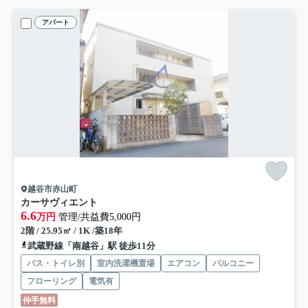
アパート
越谷市赤山町
カーサヴィエント
6.6
万円
管理/共益費5,000円
2階 / 25.95㎡ / 1K /築18年
武蔵野線「南越谷」駅 徒歩11分
バス・トイレ別
室内洗濯機置場
エアコン
バルコニー
フローリング
電気有
仲手無料