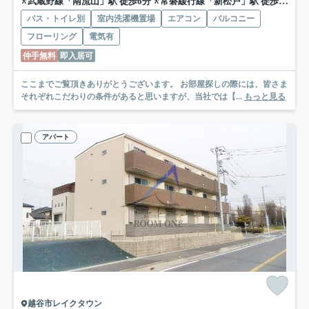
武蔵野線「南流山」駅 徒歩6分
常磐緩行線「新松戸」駅 徒歩27分
バス・トイレ別
室内洗濯機置場
エアコン
バルコニー
フローリング
電気有
仲手無料
即入居可
ここまでご覧頂きありがとうございます。 お部屋探しの際には、皆さま
それぞれこだわりの条件があると思いますが、当社では【...
もっと見る
アパート
越谷市レイクタウン