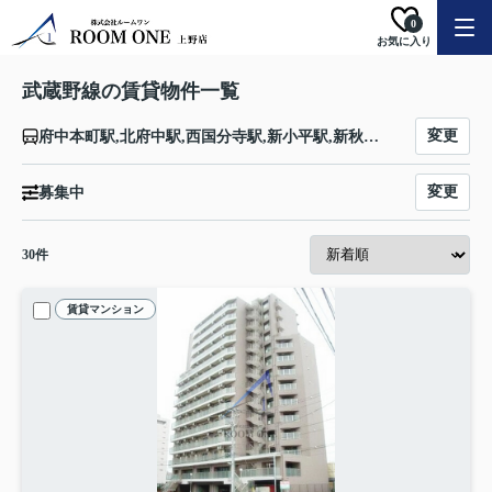
0
お気に入り
武蔵野線の賃貸物件一覧
変更
府中本町駅,北府中駅,西国分寺駅,新小平駅,新秋津駅,東所沢駅,新座駅,北朝霞駅,西浦和駅,武蔵浦和駅,南浦和駅,東浦和駅,東川口駅,南越谷駅,越谷レイクタウン駅,吉川駅,吉川美南駅,新三郷駅,三郷駅,南流山駅,新松戸駅,新八柱駅,東松戸駅,市川大野駅,船橋法典駅,西船橋駅
変更
募集中
30
件
賃貸マンション