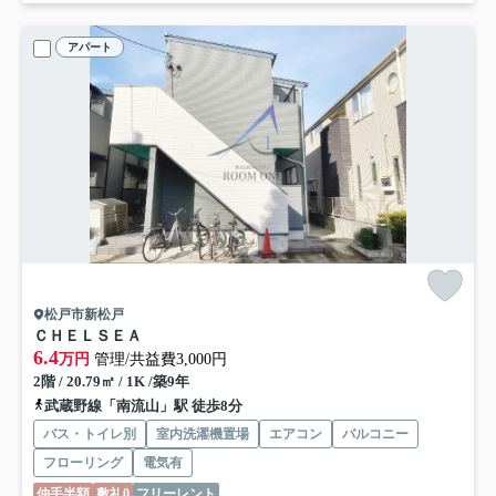
アパート
松戸市新松戸
ＣＨＥＬＳＥＡ
6.4
万円
管理/共益費3,000円
2階 / 20.79㎡ / 1K /築9年
武蔵野線「南流山」駅 徒歩8分
バス・トイレ別
室内洗濯機置場
エアコン
バルコニー
フローリング
電気有
仲手半額
敷礼0
フリーレント