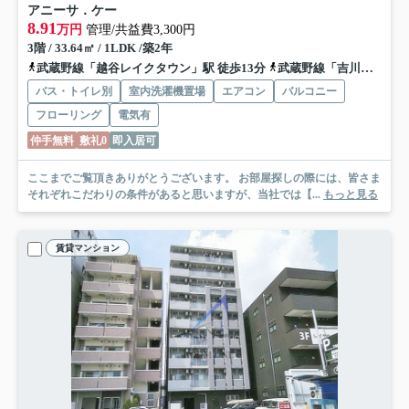
アニーサ．ケー
8.91
万円
管理/共益費3,300円
3階 / 33.64㎡ / 1LDK /築2年
武蔵野線「越谷レイクタウン」駅 徒歩13分
武蔵野線「吉川」駅 徒歩22分
バス・トイレ別
室内洗濯機置場
エアコン
バルコニー
フローリング
電気有
仲手無料
敷礼0
即入居可
ここまでご覧頂きありがとうございます。 お部屋探しの際には、皆さま
それぞれこだわりの条件があると思いますが、当社では【...
もっと見る
賃貸マンション