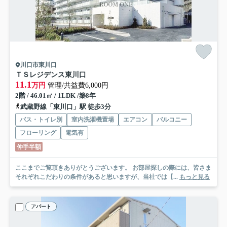
川口市東川口
ＴＳレジデンス東川口
11.1
万円
管理/共益費6,000円
2階 / 46.01㎡ / 1LDK /築8年
武蔵野線「東川口」駅 徒歩3分
バス・トイレ別
室内洗濯機置場
エアコン
バルコニー
フローリング
電気有
仲手半額
ここまでご覧頂きありがとうございます。 お部屋探しの際には、皆さま
それぞれこだわりの条件があると思いますが、当社では【...
もっと見る
アパート