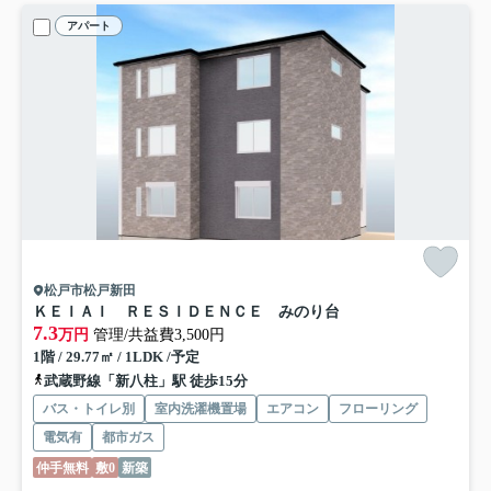
アパート
松戸市松戸新田
ＫＥＩＡＩ ＲＥＳＩＤＥＮＣＥ みのり台
7.3
万円
管理/共益費3,500円
1階 / 29.77㎡ / 1LDK /予定
武蔵野線「新八柱」駅 徒歩15分
バス・トイレ別
室内洗濯機置場
エアコン
フローリング
電気有
都市ガス
仲手無料
敷0
新築