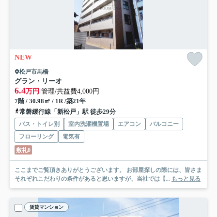
NEW
松戸市馬橋
グラン・リーオ
6.4
万円
管理/共益費4,000円
7階 / 30.98㎡ / 1R /築21年
常磐緩行線「新松戸」駅 徒歩29分
バス・トイレ別
室内洗濯機置場
エアコン
バルコニー
フローリング
電気有
敷礼0
ここまでご覧頂きありがとうございます。 お部屋探しの際には、皆さま
それぞれこだわりの条件があると思いますが、当社では【...
もっと見る
賃貸マンション