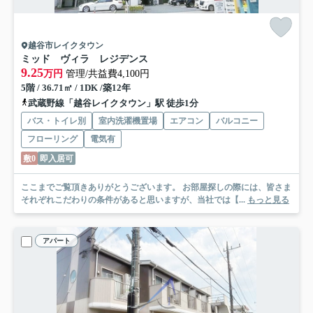
越谷市レイクタウン
ミッド ヴィラ レジデンス
9.25
万円
管理/共益費4,100円
5階 / 36.71㎡ / 1DK /築12年
武蔵野線「越谷レイクタウン」駅 徒歩1分
バス・トイレ別
室内洗濯機置場
エアコン
バルコニー
フローリング
電気有
敷0
即入居可
ここまでご覧頂きありがとうございます。 お部屋探しの際には、皆さま
それぞれこだわりの条件があると思いますが、当社では【...
もっと見る
アパート