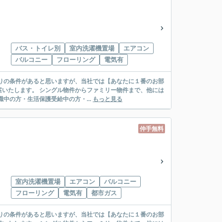
バス・トイレ別
室内洗濯機置場
エアコン
バルコニー
フローリング
電気有
リー物件まで、他には
絡先がいない・休職中の方・生活保護受給中の方・...
もっと見る
仲手無料
室内洗濯機置場
エアコン
バルコニー
フローリング
電気有
都市ガス