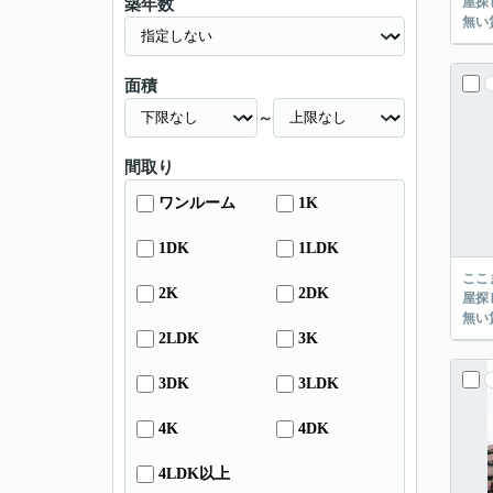
屋探し
築年数
面積
～
間取り
ワンルーム
1K
1DK
1LDK
ここまでご覧頂き
2K
2DK
屋探し
2LDK
3K
3DK
3LDK
4K
4DK
4LDK以上