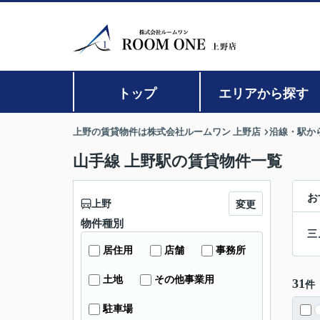
トップ
エリアから探す
上野の賃貸物件は株式会社ルームワン 上野店
沿線・駅か
山手線 上野駅の賃貸物件一覧
お
上野
変更
物件種別
三
居住用
店舗
事務所
土地
その他事業用
31
件
駐車場