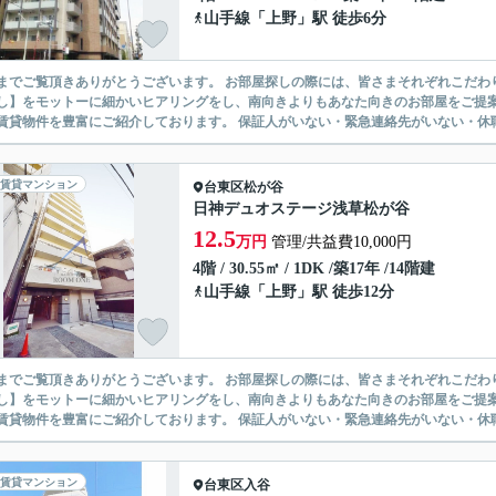
山手線
「
上野
」駅 徒歩6分
ありがとうございます。 お部屋探しの際には、皆さまそれぞれこだわりの条件があると思いますが、当社では【あなたに１番のお部
】をモットーに細かいヒアリングをし、南向きよりもあなた向きのお部屋をご提案いたします。 シングル物件からファミ
無い賃貸物件を豊富にご紹介しております。 保証人がいない・緊急連
賃貸マンション
台東区
松が谷
日神デュオステージ浅草松が谷
12.5
万円
管理/共益費10,000円
4階 / 30.55㎡ / 1DK /築17年 /14階建
山手線
「
上野
」駅 徒歩12分
ありがとうございます。 お部屋探しの際には、皆さまそれぞれこだわりの条件があると思いますが、当社では【あなたに１番のお部
】をモットーに細かいヒアリングをし、南向きよりもあなた向きのお部屋をご提案いたします。 シングル物件からファミ
無い賃貸物件を豊富にご紹介しております。 保証人がいない・緊急連
賃貸マンション
台東区
入谷