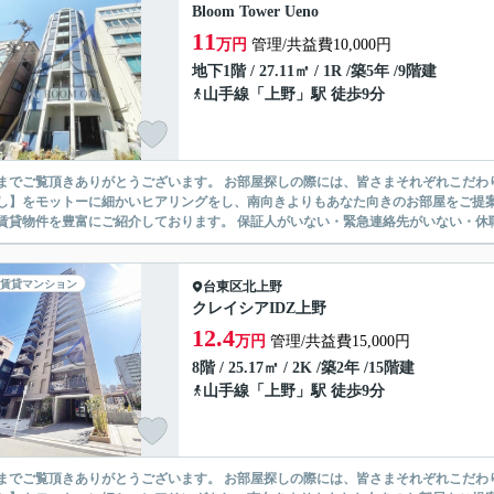
Bloom Tower Ueno
11
万円
管理/共益費10,000円
地下1階 / 27.11㎡ / 1R /築5年 /9階建
山手線
「
上野
」駅 徒歩9分
ありがとうございます。 お部屋探しの際には、皆さまそれぞれこだわりの条件があると思いますが、当社では【あなたに１番のお部
】をモットーに細かいヒアリングをし、南向きよりもあなた向きのお部屋をご提案いたします。 シングル物件からファミ
無い賃貸物件を豊富にご紹介しております。 保証人がいない・緊急連
賃貸マンション
台東区
北上野
クレイシアIDZ上野
12.4
万円
管理/共益費15,000円
8階 / 25.17㎡ / 2K /築2年 /15階建
山手線
「
上野
」駅 徒歩9分
ありがとうございます。 お部屋探しの際には、皆さまそれぞれこだわりの条件があると思いますが、当社では【あなたに１番のお部