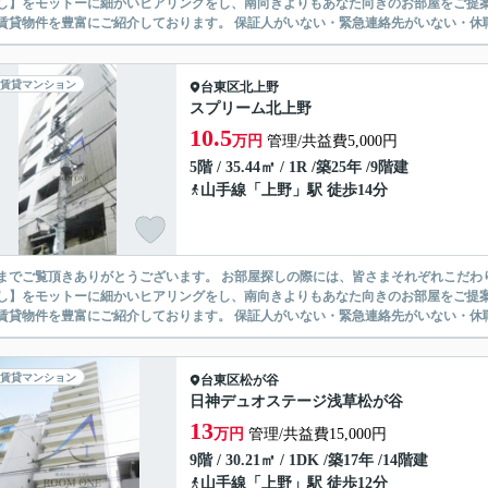
】をモットーに細かいヒアリングをし、南向きよりもあなた向きのお部屋をご提案いたします。 シングル物件からファミ
無い賃貸物件を豊富にご紹介しております。 保証人がいない・緊急連
賃貸マンション
台東区
北上野
スプリーム北上野
10.5
万円
管理/共益費5,000円
5階 / 35.44㎡ / 1R /築25年 /9階建
山手線
「
上野
」駅 徒歩14分
ありがとうございます。 お部屋探しの際には、皆さまそれぞれこだわりの条件があると思いますが、当社では【あなたに１番のお部
】をモットーに細かいヒアリングをし、南向きよりもあなた向きのお部屋をご提案いたします。 シングル物件からファミ
無い賃貸物件を豊富にご紹介しております。 保証人がいない・緊急連
賃貸マンション
台東区
松が谷
日神デュオステージ浅草松が谷
13
万円
管理/共益費15,000円
9階 / 30.21㎡ / 1DK /築17年 /14階建
山手線
「
上野
」駅 徒歩12分