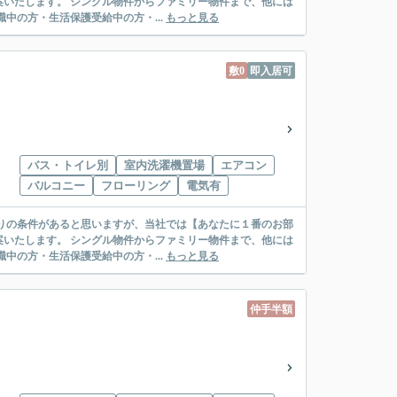
リー物件まで、他には
絡先がいない・休職中の方・生活保護受給中の方・...
もっと見る
敷0
即入居可
バス・トイレ別
室内洗濯機置場
エアコン
バルコニー
フローリング
電気有
リー物件まで、他には
絡先がいない・休職中の方・生活保護受給中の方・...
もっと見る
仲手半額