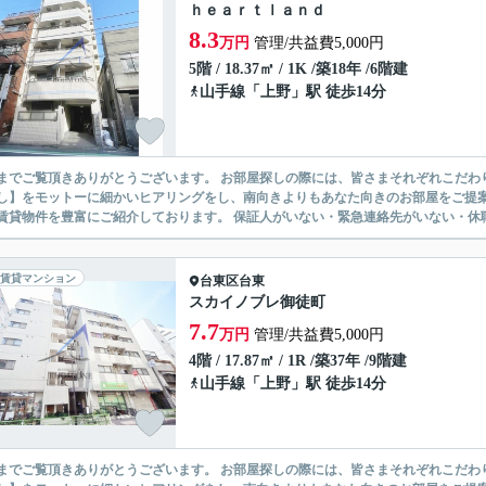
ｈｅａｒｔｌａｎｄ
8.3
万円
管理/共益費5,000円
5階 / 18.37㎡ / 1K /築18年 /6階建
山手線
「
上野
」駅 徒歩14分
ありがとうございます。 お部屋探しの際には、皆さまそれぞれこだわりの条件があると思いますが、当社では【あなたに１番のお部
】をモットーに細かいヒアリングをし、南向きよりもあなた向きのお部屋をご提案いたします。 シングル物件からファミ
無い賃貸物件を豊富にご紹介しております。 保証人がいない・緊急連
賃貸マンション
台東区
台東
スカイノブレ御徒町
7.7
万円
管理/共益費5,000円
4階 / 17.87㎡ / 1R /築37年 /9階建
山手線
「
上野
」駅 徒歩14分
ありがとうございます。 お部屋探しの際には、皆さまそれぞれこだわりの条件があると思いますが、当社では【あなたに１番のお部