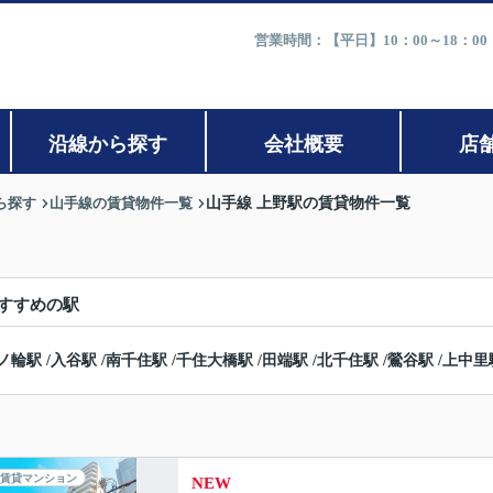
営業時間：【平日】10：00～18：0
沿線から探す
会社概要
店
ら探す
山手線の賃貸物件一覧
山手線 上野駅の賃貸物件一覧
すすめの駅
ノ輪駅
/
入谷駅
/
南千住駅
/
千住大橋駅
/
田端駅
/
北千住駅
/
鶯谷駅
/
上中里
賃貸マンション
NEW