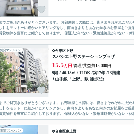
ありがとうございます。 お部屋探しの際には、皆さまそれぞれこだわりの条件があると思いますが、当社では【あなたに１番のお部
】をモットーに細かいヒアリングをし、南向きよりもあなた向きのお部屋をご提案いたします。 シングル物件からファミ
無い賃貸物件を豊富にご紹介しております。 保証人がいない・緊急連
賃貸マンション
台東区
上野
スパシエ上野ステーションプラザ
15.5
万円
管理/共益費15,000円
9階 / 40.18㎡ / 1LDK /築17年 /13階建
山手線
「
上野
」駅 徒歩2分
ありがとうございます。 お部屋探しの際には、皆さまそれぞれこだわりの条件があると思いますが、当社では【あなたに１番のお部
】をモットーに細かいヒアリングをし、南向きよりもあなた向きのお部屋をご提案いたします。 シングル物件からファミ
無い賃貸物件を豊富にご紹介しております。 保証人がいない・緊急連
賃貸マンション
台東区
東上野