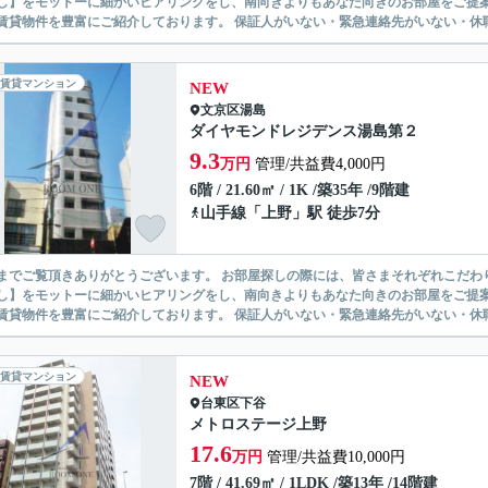
】をモットーに細かいヒアリングをし、南向きよりもあなた向きのお部屋をご提案いたします。 シングル物件からファミ
無い賃貸物件を豊富にご紹介しております。 保証人がいない・緊急連
賃貸マンション
NEW
文京区
湯島
ダイヤモンドレジデンス湯島第２
9.3
万円
管理/共益費4,000円
6階 / 21.60㎡ / 1K /築35年 /9階建
山手線
「
上野
」駅 徒歩7分
ありがとうございます。 お部屋探しの際には、皆さまそれぞれこだわりの条件があると思いますが、当社では【あなたに１番のお部
】をモットーに細かいヒアリングをし、南向きよりもあなた向きのお部屋をご提案いたします。 シングル物件からファミ
無い賃貸物件を豊富にご紹介しております。 保証人がいない・緊急連
賃貸マンション
NEW
台東区
下谷
メトロステージ上野
17.6
万円
管理/共益費10,000円
7階 / 41.69㎡ / 1LDK /築13年 /14階建