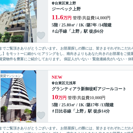
台東区
東上野
ジーベック上野
11.6
万円
管理/共益費14,000円
5階 / 25.80㎡ / 1K /築7年 /14階建
山手線
「
上野
」駅 徒歩6分
ありがとうございます。 お部屋探しの際には、皆さまそれぞれこだわりの条件があると思いますが、当社では【あなたに１番のお部
】をモットーに細かいヒアリングをし、南向きよりもあなた向きのお部屋をご提案いたします。 シングル物件からファミ
無い賃貸物件を豊富にご紹介しております。 保証人がいない・緊急連
賃貸マンション
NEW
台東区
元浅草
グランティアラ新御徒町アジールコート
10
万円
管理/共益費10,000円
5階 / 25.03㎡ / 1K /築17年 /13階建
日比谷線
「
上野
」駅 徒歩14分
ありがとうございます。 お部屋探しの際には、皆さまそれぞれこだわりの条件があると思いますが、当社では【あなたに１番のお部