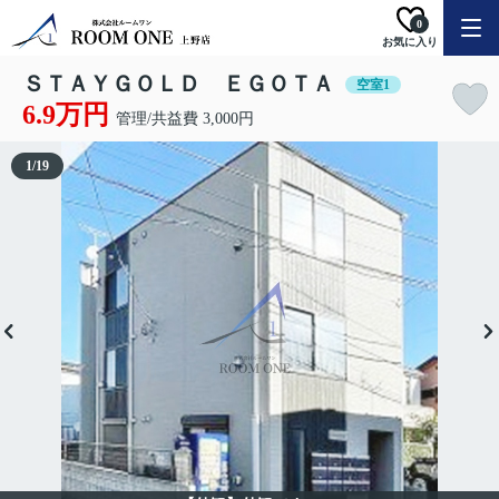
0
お気に入り
ＳＴＡＹＧＯＬＤ ＥＧＯＴＡ
空室1
6.9万円
管理/共益費 3,000円
1
/
19