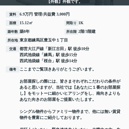
【外観】外観です。
6.9万円 管理/共益費 3,000円
賃料
15.12㎡
1K
面積
間取り
築8年
2階/3階建
築年数
所在階
東京都
練馬区
豊玉中
１丁目
所在地
都営大江戸線
「
新江古田
」駅 徒歩10分
交通
西武池袋線
「
練馬
」駅 徒歩15分
西武池袋線
「
桜台
」駅 徒歩14分
ここまでご覧頂きありがとうございます。
備考
お部屋探しの際には、皆さまそれぞれこだわりの条件が
あると思いますが、当社では【あなたに１番のお部屋探
し】をモットーに細かいヒアリングをし、南向きよりも
あなた向きのお部屋をご提案いたします。
シングル物件からファミリー物件まで、他には無い賃貸
物件を豊富にご紹介しております。