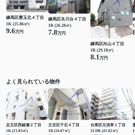
練馬区豊玉北４丁目
練馬区氷川台４丁目
1K (25.86㎡)
1R (26.28㎡)
1
9.6
7.8
万円
万円
練馬区向山４丁目
1R (29.18㎡)
8.1
万円
よく見られている物件
足立区西綾瀬２丁目
文京区千石４丁目
台東区元浅草１丁目
1K (15.83㎡)
1R (16.67㎡)
1LDK (41.82㎡)
1