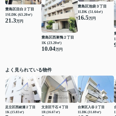
豊島区池袋３丁目
豊島区目白２丁目
1LDK (51.64㎡)
1SLDK (63.20㎡)
16.5
万円
21.3
万円
豊島区西巣鴨２丁目
1
1K (23.20㎡)
10.04
万円
よく見られている物件
足立区西綾瀬２丁目
文京区千石４丁目
台東区入谷２丁目
1K (15.83㎡)
1R (16.67㎡)
1LDK (31.69㎡)
1