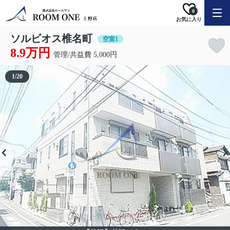
0
お気に入り
ソルビオス椎名町
空室1
8.9万円
管理/共益費 5,000円
1
/
20