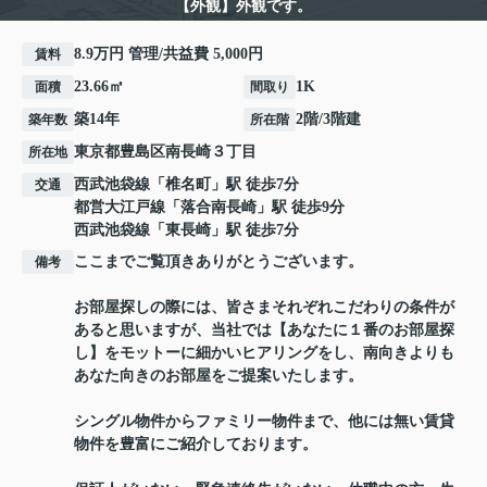
【外観】外観です。
8.9万円 管理/共益費 5,000円
賃料
23.66㎡
1K
面積
間取り
築14年
2階/3階建
築年数
所在階
東京都
豊島区
南長崎
３丁目
所在地
西武池袋線
「
椎名町
」駅 徒歩7分
交通
都営大江戸線
「
落合南長崎
」駅 徒歩9分
西武池袋線
「
東長崎
」駅 徒歩7分
ここまでご覧頂きありがとうございます。
備考
お部屋探しの際には、皆さまそれぞれこだわりの条件が
あると思いますが、当社では【あなたに１番のお部屋探
し】をモットーに細かいヒアリングをし、南向きよりも
あなた向きのお部屋をご提案いたします。
シングル物件からファミリー物件まで、他には無い賃貸
物件を豊富にご紹介しております。