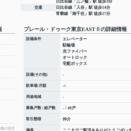
日比谷線
「
三ノ輪
」駅 徒歩3分
交通
日比谷線
「
入谷
」駅 徒歩14分
常磐線
「
南千住
」駅 徒歩17分
報
プレール・ドゥーク東京EASTⅡの詳細情報
設備条件
エレベーター
駐輪場
光ファイバー
オートロック
宅配ボックス
設備(その他)
-
駐車場/月額
-/-
用途地域
-
募集戸数 / 総戸数
- / 49戸
取引態様
仲介
情報の見方
備考
ここまでご覧頂きありがとうござい