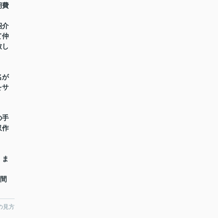
期費
紹介
て仲
致し
名が
をサ
の手
収作
】ま
時間
の見方