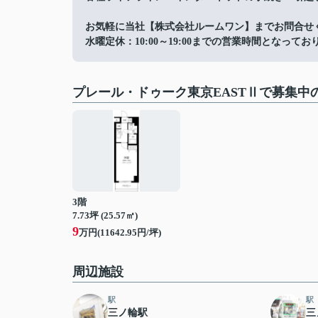
お気軽に当社【株式会社ルームワン】までお問合せ
水曜定休：10:00～19:00までの営業時間となってお
プレール・ドゥーク東京EASTⅡで募集中
3階
7.73坪 (25.57㎡)
9
万円(11642.95円/坪)
周辺施設
駅
駅
三ノ輪駅
三