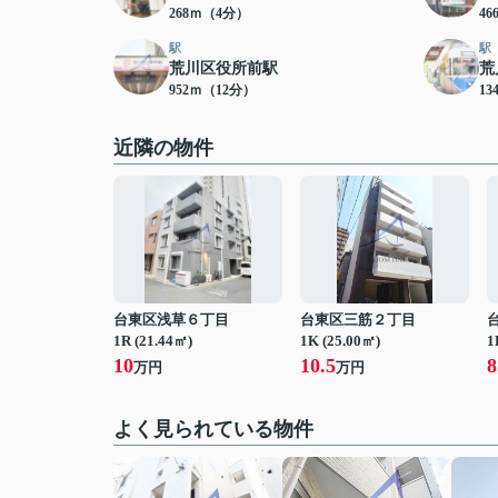
268ｍ（4分）
4
駅
駅
荒川区役所前駅
荒
952ｍ（12分）
13
近隣の物件
台東区浅草６丁目
台東区三筋２丁目
1R (21.44㎡)
1K (25.00㎡)
1
10
10.5
8
万円
万円
よく見られている物件