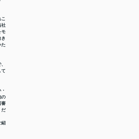
れこ
当社
をモ
向き
いた
で、
して
い・
他の
居審
くだ
ご紹