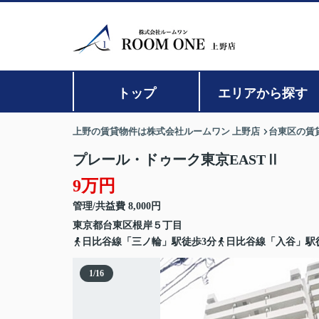
トップ
エリアから探す
上野の賃貸物件は株式会社ルームワン 上野店
台東区の賃
プレール・ドゥーク東京EASTⅡ
9万円
管理/共益費 8,000円
東京都
台東区
根岸
５丁目
日比谷線「三ノ輪」駅徒歩3分
日比谷線「入谷」駅徒
1
/
16