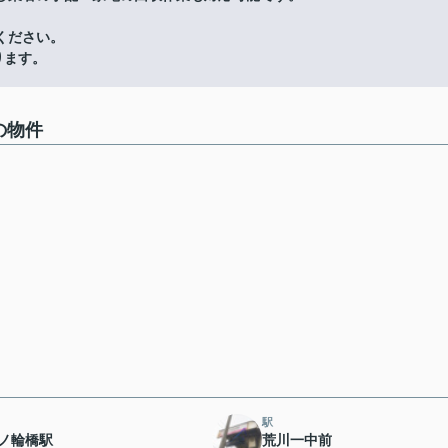
ください。
ります。
の物件
駅
ノ輪橋駅
荒川一中前