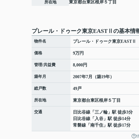
所在地
東京都
台東区
根岸
５丁目
プレール・ドゥーク東京EASTⅡの基本情
物件名
プレール・ドゥーク東京EASTⅡ
価格
9万円
管理/共益費
8,000円
築年月
2007年7月（築19年）
総戸数
49戸
所在地
東京都
台東区
根岸
５丁目
交通
日比谷線
「
三ノ輪
」駅 徒歩3分
日比谷線
「
入谷
」駅 徒歩14分
常磐線
「
南千住
」駅 徒歩17分