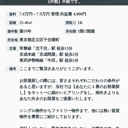
【外観】外観です。
7.8万円～7.9万円 管理/共益費 4,000円
賃料
25.46㎡
1K
面積
間取り
築19年
1階/2階建
築年数
所在階
東京都
足立区
千住曙町
所在地
常磐線
「
北千住
」駅 徒歩13分
交通
京成本線
「
京成関屋
」駅 徒歩2分
東武伊勢崎線
「
牛田
」駅 徒歩2分
ここまでご覧頂きありがとうございます。
備考
お部屋探しの際には、皆さまそれぞれこだわりの条件が
あると思いますが、当社では【あなたに１番のお部屋探
し】をモットーに細かいヒアリングをし、南向きよりも
あなた向きのお部屋をご提案いたします。
シングル物件からファミリー物件まで、他には無い賃貸
物件を豊富にご紹介しております。