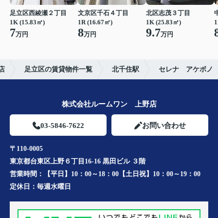
足立区西綾瀬２丁目
文京区千石４丁目
北区志茂３丁目
1K (15.83㎡)
1R (16.67㎡)
1K (25.83㎡)
1
7
8
9.7
万円
万円
万円
店
足立区の賃貸物件一覧
北千住駅
セレナ アケボノ
株式会社ルームワン 上野店
03-5846-7622
お問い合わせ
〒110-0005
東京都台東区上野６丁目16-16 黒田ビル ３階
営業時間：
【平日】10：00～18：00【土日祝】10：00～19：00
定休日：
毎週水曜日