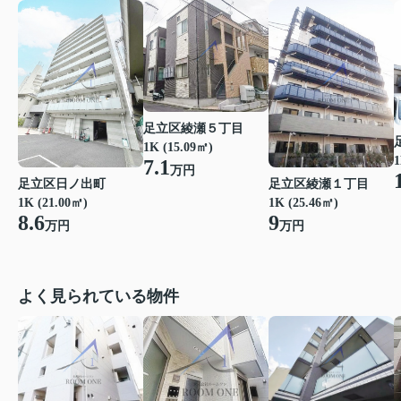
足立区綾瀬５丁目
1K (15.09㎡)
1
7.1
万円
足立区日ノ出町
足立区綾瀬１丁目
1K (21.00㎡)
1K (25.46㎡)
8.6
9
万円
万円
よく見られている物件