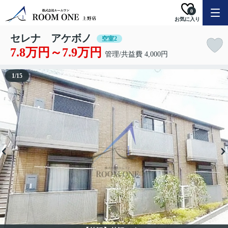
0
お気に入り
セレナ アケボノ
空室2
7.8万円～7.9万円
管理/共益費 4,000円
1
/
15