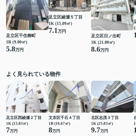
足立区綾瀬５丁目
1K (15.09㎡)
1
7.1
万円
足立区千住柳町
足立区日ノ出町
1R (9.00㎡)
1K (21.00㎡)
5.8
8.6
万円
万円
よく見られている物件
足立区西綾瀬２丁目
文京区千石４丁目
北区志茂３丁目
1K (15.83㎡)
1R (16.67㎡)
1K (25.83㎡)
1
7
8
9.7
万円
万円
万円