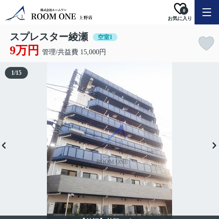
0
お気に入り
スプレスター綾瀬
空室1
9万円
管理/共益費 15,000円
1
/
15