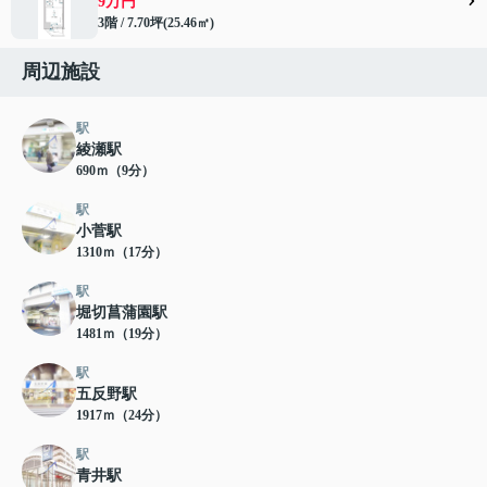
9万円
3階 / 7.70坪(25.46㎡)
周辺施設
駅
綾瀬駅
690ｍ（9分）
駅
小菅駅
1310ｍ（17分）
駅
堀切菖蒲園駅
1481ｍ（19分）
駅
五反野駅
1917ｍ（24分）
駅
青井駅