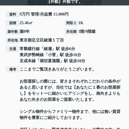
【外観】外観です。
9万円 管理/共益費 15,000円
賃料
25.46㎡
1K
面積
間取り
築8年
3階/9階建
築年数
所在階
東京都
足立区
綾瀬
１丁目
所在地
常磐緩行線
「
綾瀬
」駅 徒歩6分
交通
東武伊勢崎線
「
小菅
」駅 徒歩16分
京成本線
「
堀切菖蒲園
」駅 徒歩18分
ここまでご覧頂きありがとうございます。
備考
お部屋探しの際には、皆さまそれぞれこだわりの条件が
あると思いますが、当社では【あなたに１番のお部屋探
し】をモットーに細かいヒアリングをし、南向きよりも
あなた向きのお部屋をご提案いたします。
シングル物件からファミリー物件まで、他には無い賃貸
物件を豊富にご紹介しております。