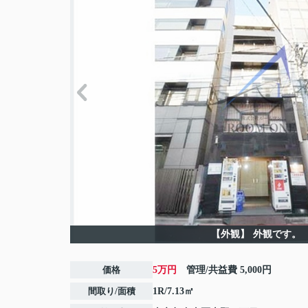
【外観】
外観です。
価格
5万円
管理/共益費
5,000円
間取り/面積
1R/7.13㎡