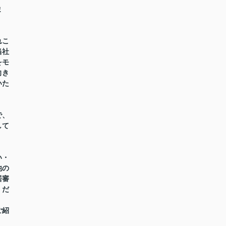
ま
れこ
当社
をモ
向き
いた
で、
して
い・
他の
居審
くだ
ご紹