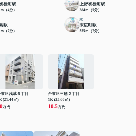
御徒町駅
上野御徒町駅
02ｍ（4分）
384ｍ（5分）
駅
島駅
末広町駅
53ｍ（7分）
555ｍ（7分）
台東区浅草６丁目
台東区三筋２丁目
R (21.44㎡)
1K (25.00㎡)
0
10.5
万円
万円