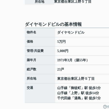
所在地
東京都
台東区
上野
５丁目
ダイヤモンドビルの基本情報
物件名
ダイヤモンドビル
価格
5万円
管理/共益費
5,000円
築年月
1971年3月（築55年）
総戸数
23戸
所在地
東京都
台東区
上野
５丁目
交通
山手線
「
御徒町
」駅 徒歩3分
山手線
「
上野
」駅 徒歩14分
千代田線
「
湯島
」駅 徒歩7分