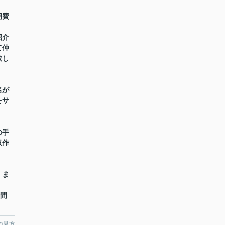
期費
紹介
て仲
致し
名が
をサ
の手
収作
】ま
時間
の見方