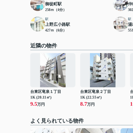
御徒町駅
仲
258ｍ（4分）
3
駅
駅
上野広小路駅
湯
427ｍ（6分）
5
近隣の物件
台東区竜泉１丁目
台東区竜泉２丁目
1K (20.11㎡)
1K (22.55㎡)
1
9.5
8.7
1
万円
万円
よく見られている物件