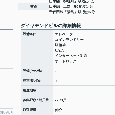
山手線
「
御徒町
」駅 徒歩3分
交通
山手線
「
上野
」駅 徒歩14分
千代田線
「
湯島
」駅 徒歩7分
ダイヤモンドビルの詳細情報
設備条件
エレベーター
コインランドリー
駐輪場
CATV
インターネット対応
オートロック
設備(その他)
-
駐車場/月額
-/-
用途地域
-
募集戸数 / 総戸数
- / 23戸
取引態様
仲介
情報の見方