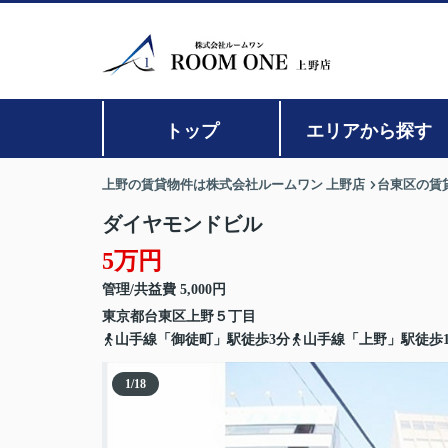
トップ
エリアから探す
上野の賃貸物件は株式会社ルームワン 上野店
台東区の賃
ダイヤモンドビル
5万円
管理/共益費 5,000円
東京都
台東区
上野
５丁目
山手線「御徒町」駅徒歩3分
山手線「上野」駅徒歩1
1
/
18