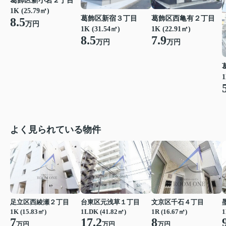
葛飾区新小岩２丁目
1K (25.79㎡)
葛飾区新宿３丁目
葛飾区西亀有２丁目
8.5
万円
1K (31.54㎡)
1K (22.91㎡)
8.5
7.9
万円
万円
1
よく見られている物件
足立区西綾瀬２丁目
台東区元浅草１丁目
文京区千石４丁目
1K (15.83㎡)
1LDK (41.82㎡)
1R (16.67㎡)
1
7
17.2
8
万円
万円
万円