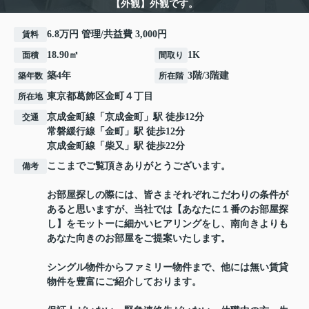
【外観】外観です。
6.8万円 管理/共益費 3,000円
賃料
18.90㎡
1K
面積
間取り
築4年
3階/3階建
築年数
所在階
東京都
葛飾区
金町
４丁目
所在地
京成金町線
「
京成金町
」駅 徒歩12分
交通
常磐緩行線
「
金町
」駅 徒歩12分
京成金町線
「
柴又
」駅 徒歩22分
ここまでご覧頂きありがとうございます。
備考
お部屋探しの際には、皆さまそれぞれこだわりの条件が
あると思いますが、当社では【あなたに１番のお部屋探
し】をモットーに細かいヒアリングをし、南向きよりも
あなた向きのお部屋をご提案いたします。
シングル物件からファミリー物件まで、他には無い賃貸
物件を豊富にご紹介しております。