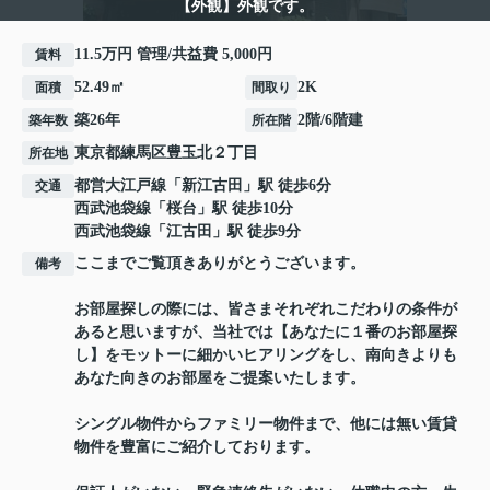
【外観】外観です。
11.5万円 管理/共益費 5,000円
賃料
52.49㎡
2K
面積
間取り
築26年
2階/6階建
築年数
所在階
東京都
練馬区
豊玉北
２丁目
所在地
都営大江戸線
「
新江古田
」駅 徒歩6分
交通
西武池袋線
「
桜台
」駅 徒歩10分
西武池袋線
「
江古田
」駅 徒歩9分
ここまでご覧頂きありがとうございます。
備考
お部屋探しの際には、皆さまそれぞれこだわりの条件が
あると思いますが、当社では【あなたに１番のお部屋探
し】をモットーに細かいヒアリングをし、南向きよりも
あなた向きのお部屋をご提案いたします。
シングル物件からファミリー物件まで、他には無い賃貸
物件を豊富にご紹介しております。