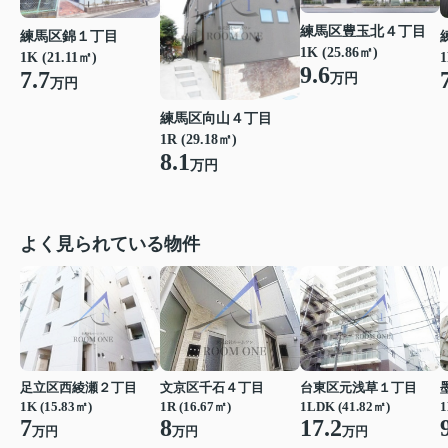
練馬区豊玉北４丁目
練馬区錦１丁目
1K (25.86㎡)
1K (21.11㎡)
1
9.6
7.7
万円
万円
練馬区向山４丁目
1R (29.18㎡)
8.1
万円
よく見られている物件
足立区西綾瀬２丁目
文京区千石４丁目
台東区元浅草１丁目
1K (15.83㎡)
1R (16.67㎡)
1LDK (41.82㎡)
1
7
8
17.2
万円
万円
万円