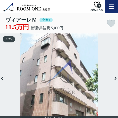
0
お気に入り
ヴィアーレＭ
空室1
11.5万円
管理/共益費 5,000円
1
/
25