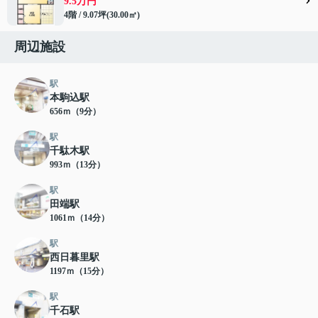
9.5万円
4階 / 9.07坪(30.00㎡)
周辺施設
駅
本駒込駅
656ｍ（9分）
駅
千駄木駅
993ｍ（13分）
駅
田端駅
1061ｍ（14分）
駅
西日暮里駅
1197ｍ（15分）
駅
千石駅