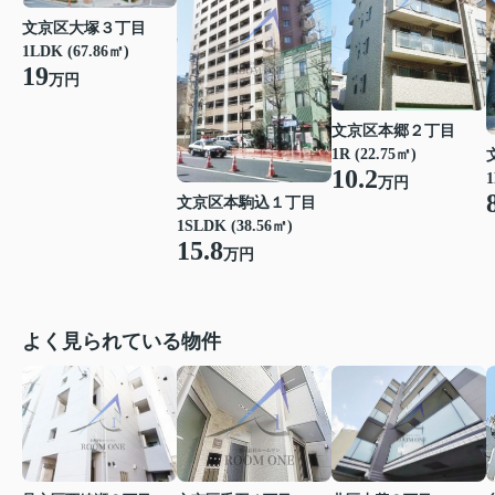
文京区大塚３丁目
1LDK (67.86㎡)
19
万円
文京区本郷２丁目
1R (22.75㎡)
10.2
1
万円
文京区本駒込１丁目
1SLDK (38.56㎡)
15.8
万円
よく見られている物件