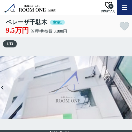
0
お気に入り
ベレーザ千駄木
空室1
9.5万円
管理/共益費 3,000円
1
/
13