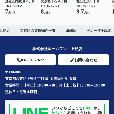
足立区西綾瀬２丁目
文京区千石４丁目
北区志茂３丁目
1K (15.83㎡)
1R (16.67㎡)
1K (25.83㎡)
1
7
8
9.7
万円
万円
万円
上野店
文京区の賃貸物件一覧
田端駅
ベレーザ千駄木
株式会社ルームワン 上野店
03-5846-7622
お問い合わせ
〒110-0005
東京都台東区上野６丁目16-16 黒田ビル ３階
営業時間：
【平日】10：00～18：00【土日祝】10：00～19：00
定休日：
毎週水曜日