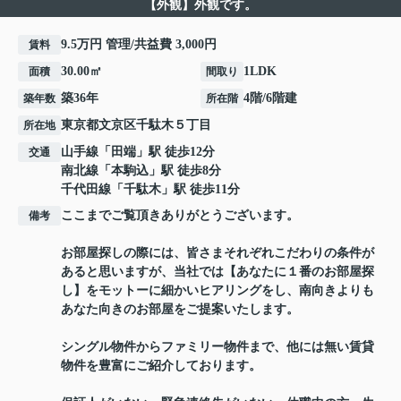
【外観】外観です。
9.5万円 管理/共益費 3,000円
賃料
30.00㎡
1LDK
面積
間取り
築36年
4階/6階建
築年数
所在階
東京都
文京区
千駄木
５丁目
所在地
山手線
「
田端
」駅 徒歩12分
交通
南北線
「
本駒込
」駅 徒歩8分
千代田線
「
千駄木
」駅 徒歩11分
ここまでご覧頂きありがとうございます。
備考
お部屋探しの際には、皆さまそれぞれこだわりの条件が
あると思いますが、当社では【あなたに１番のお部屋探
し】をモットーに細かいヒアリングをし、南向きよりも
あなた向きのお部屋をご提案いたします。
シングル物件からファミリー物件まで、他には無い賃貸
物件を豊富にご紹介しております。