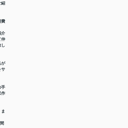
ご紹
期費
紹介
て仲
致し
名が
をサ
の手
収作
】ま
時間