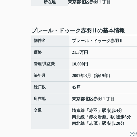
所在地
東京都
北区
赤羽
１丁目
プレール・ドゥーク赤羽Ⅱの基本情報
物件名
プレール・ドゥーク赤羽Ⅱ
価格
21.5万円
管理/共益費
10,000円
築年月
2007年3月（築19年）
総戸数
45戸
所在地
東京都
北区
赤羽
１丁目
交通
埼京線
「
赤羽
」駅 徒歩4分
南北線
「
赤羽岩淵
」駅 徒歩5分
南北線
「
志茂
」駅 徒歩20分