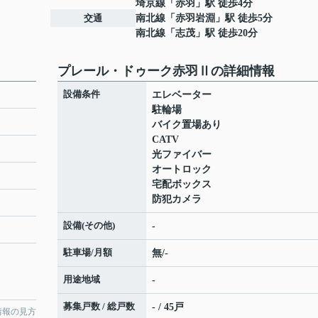
埼京線
「
赤羽
」駅 徒歩4分
交通
南北線
「
赤羽岩淵
」駅 徒歩5分
南北線
「
志茂
」駅 徒歩20分
プレール・ドゥーク赤羽Ⅱの詳細情報
設備条件
エレベーター
駐輪場
バイク置場あり
CATV
光ファイバー
オートロック
宅配ボックス
防犯カメラ
設備(その他)
-
駐車場/月額
無/-
用途地域
-
募集戸数 / 総戸数
- / 45戸
情報の見方