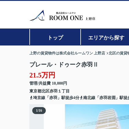
トップ
エリアから探す
上野の賃貸物件は株式会社ルームワン 上野店
北区の賃貸
プレール・ドゥーク赤羽Ⅱ
21.5万円
管理/共益費 10,000円
東京都
北区
赤羽
１丁目
埼京線「赤羽」駅徒歩4分
南北線「赤羽岩淵」駅徒
1
/
16