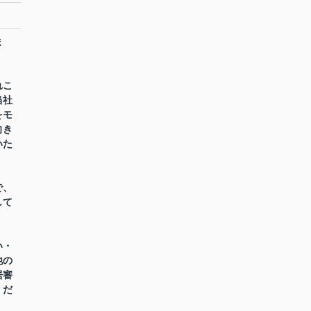
ま
れこ
当社
をモ
向き
いた
で、
して
い・
他の
居審
くだ