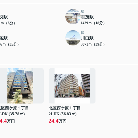
駅
羽駅
志茂駅
29ｍ（6分）
1439ｍ（18分）
駅
条駅
川口駅
86ｍ（35分）
3071ｍ（39分）
北区西ケ原１丁目
北区西ケ原１丁目
LDK (35.78㎡)
2LDK (56.83㎡)
4.4
24.4
万円
万円