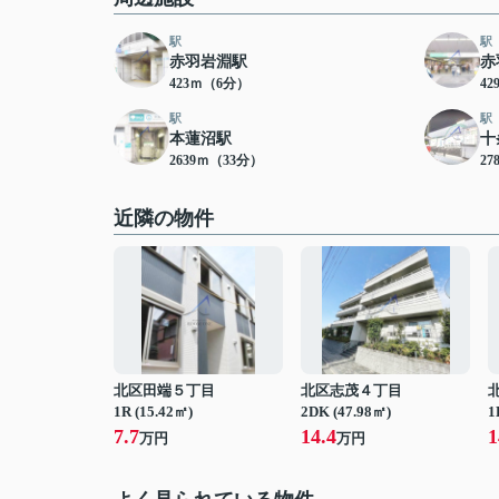
駅
駅
赤羽岩淵駅
赤
423ｍ（6分）
4
駅
駅
本蓮沼駅
十
2639ｍ（33分）
27
近隣の物件
北区田端５丁目
北区志茂４丁目
1R (15.42㎡)
2DK (47.98㎡)
1
7.7
14.4
1
万円
万円