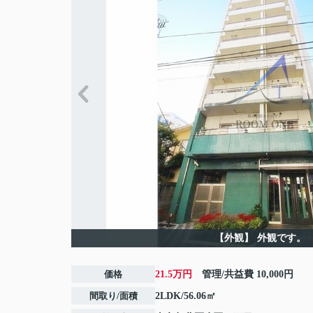
【外観】
外観です。
価格
21.5万円
管理/共益費
10,000円
間取り/面積
2LDK/56.06㎡